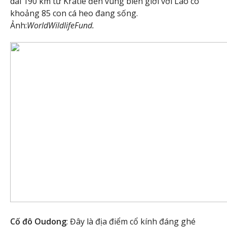
dài 190 km từ Kratie đến vùng biên giới với Lào có
khoảng 85 con cá heo đang sống.
Ảnh:
WorldWildlifeFund.
Cố đô Oudong
: Đây là địa điểm cổ kính đáng ghé