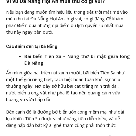
Vi vu Đà Nẵng Hội An mùa thu có gì vui?
Nếu bạn đang muốn tìm hiểu liệu trong tiết trời mát mẻ vào
mùa thu tại Đà Nẵng Hội An có gì vui, có gì đáng để khám
phá?
Đ
iểm qua những địa điểm du lịch quyến rũ nhất mùa
thu này ngay bên dưới.
Các điểm đến tại Đà Nẵng
Bãi biển Tiên Sa – Nàng thơ bí mật giữa lòng
Đà Nẵng.
Ẩn mình giữa hai triền núi xanh mướt, bãi biển Tiên Sa như
một thế giới riêng biệt, tách biệt hoàn toàn khỏi sự ồn ã
thường ngày. Nơi đây sở hữu bãi cát trắng mịn trải dài,
nước biển trong vắt như pha lê tạo nên quang cảnh vừa
hoang vu vừa hấp dẫn.
Bên cạnh đó là đường bờ biển uốn cong mềm mại như dải
lụa khiến Tiên Sa được ví như nàng tiên diễm kiều, và dễ
dàng hấp dẫn bất kỳ ai ghé thăm cũng phải thổn thức.