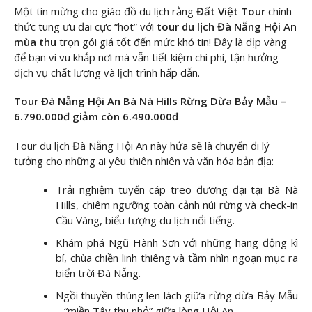
Một tin mừng cho giáo đồ du lịch rằng
Đất Việt Tour
chính
thức tung ưu đãi cực “hot” với
tour du lịch Đà Nẵng Hội An
mùa thu
trọn gói giá tốt đến mức khó tin! Đây là dịp vàng
để bạn vi vu khắp nơi mà vẫn tiết kiệm chi phí, tận hưởng
dịch vụ chất lượng và lịch trình hấp dẫn.
Tour Đà Nẵng Hội An Bà Nà Hills Rừng Dừa Bảy Mẫu –
6.790.000đ giảm còn 6.490.000đ
Tour du lịch Đà Nẵng Hội An này hứa sẽ là chuyến đi lý
tưởng cho những ai yêu thiên nhiên và văn hóa bản địa:
Trải nghiệm tuyến cáp treo đương đại tại Bà Nà
Hills, chiêm ngưỡng toàn cảnh núi rừng và check-in
Cầu Vàng, biểu tượng du lịch nổi tiếng.
Khám phá Ngũ Hành Sơn với những hang động kì
bí, chùa chiền linh thiêng và tầm nhìn ngoạn mục ra
biển trời Đà Nẵng.
Ngồi thuyền thúng len lách giữa rừng dừa Bảy Mẫu
– “miền Tây thu nhỏ” giữa lòng Hội An.