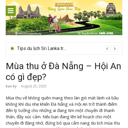
Skip
to
content
Tips du lịch Sri Lanka trọn vẹn cho người mới
24h ở Thụy Sĩ nên đi đâu, chơi gì?
Mùa thu ở Đà Nẵng – Hội An
có gì đẹp?
bao ky
August 25, 2025
Mùa thu về không quên mang theo làn gió mát lành và bầu
không khí dịu nhẹ khiến Đà Nẵng và Hội An trở thành điểm
đến lý tưởng cho những ai đang tìm một chuyến đi thanh
thản, đầy xúc cảm. Nếu bạn đang lên kế hoạch cho một
chuyến đi đáng nhớ, đừng bỏ qua cẩm nang du lịch mùa thu