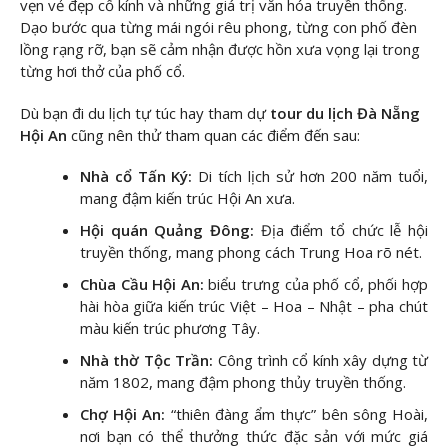
vẹn vẻ đẹp cổ kính và những giá trị văn hóa truyền thống.
Dạo bước qua từng mái ngói rêu phong, từng con phố đèn
lồng rạng rỡ, bạn sẽ cảm nhận được hồn xưa vọng lại trong
từng hơi thở của phố cổ.
Dù bạn đi du lịch tự túc hay tham dự
tour du lịch Đà Nẵng
Hội An
cũng nên thử tham quan các điểm đến sau:
Nhà cổ Tấn Ký:
Di tích lịch sử hơn 200 năm tuổi,
mang đậm kiến trúc Hội An xưa.
Hội quán Quảng Đông:
Địa điểm tổ chức lễ hội
truyền thống, mang phong cách Trung Hoa rõ nét.
Chùa Cầu Hội An:
biểu trưng của phố cổ, phối hợp
hài hòa giữa kiến trúc Việt – Hoa – Nhật – pha chút
màu kiến trúc phương Tây.
Nhà thờ Tộc Trần:
Công trình cổ kính xây dựng từ
năm 1802, mang đậm phong thủy truyền thống.
Chợ Hội An:
“thiên đàng ẩm thực” bên sông Hoài,
nơi bạn có thể thưởng thức đặc sản với mức giá