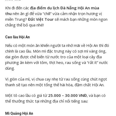
Khi đi đến các
địa điểm du lịch Đà Nẵng Hội An mùa
thu
nên ăn gì để vừa “chill” vừa cảm nhận trọn hương vị
miền Trung?
Đất Việt Tour
sẽ mách bạn những món ngon
chẳng thể bỏ qua nhé!
Cao lầu Hội An
Nếu có một món ăn khiến người ta nhớ mãi về Hội An thì đó
chính là cao lầu. Món mì đặc trưng này có sợi mì vàng óng,
dai giòn được chế biến từ nước tro của một loại cây địa
phương ăn kèm với tôm, thịt heo, rau sống và “rất ít” nước
dùng.
Vị giòn của mì, vị chua cay nhẹ từ rau sống cùng chút ngọt
thanh sẽ tạo nên một tổng thể hài hòa, đậm chất Hội An.
Một tô cao lầu có giá từ
25.000 – 30.000 VNĐ
, và bạn có
thể thưởng thức tại những địa chỉ nổi tiếng sau:
Mì Quảng Hội An