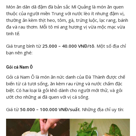
Món ăn dân dã đậm đà bản sắc Mì Quảng là món ăn quen
thuộc của người miền Trung với nước lèo ít nhưng đậm vị,
thường ăn kèm thịt heo, tôm, gà, trứng luộc, lạc rang, bánh
đa và rau thơm. Mỗi tô mì ang hương vị vừa mộc mạc vừa
tinh tế.
Giá trung bình từ
25.000 – 40.000 VNĐ/tô
. Một số địa chỉ
bạn nên ghé:
Gỏi cá Nam Ô
Gỏi cá Nam Ô là món ăn nức danh của Đà Thành được chế
biến từ cá tươi sống, ăn kèm rau rừng và nước chấm đặc
biệt. Có hai loại là gỏi khô dành cho người mới thử, và gỏi
ướt cho những ai đã quen với vị cá sống.
Giá từ
50.000 – 100.000 VNĐ/suất
. Những địa chỉ uy tín: