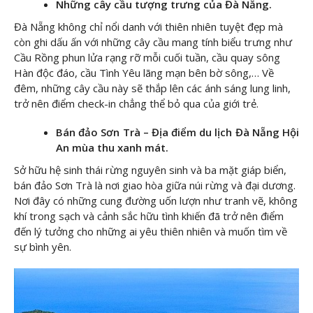
Những cây cầu tượng trưng của Đà Nẵng.
Đà Nẵng không chỉ nổi danh với thiên nhiên tuyệt đẹp mà
còn ghi dấu ấn với những cây cầu mang tính biểu trưng như
Cầu Rồng phun lửa rạng rỡ mỗi cuối tuần, cầu quay sông
Hàn độc đáo, cầu Tình Yêu lãng mạn bên bờ sông,… Về
đêm, những cây cầu này sẽ thắp lên các ánh sáng lung linh,
trở nên điểm check-in chẳng thể bỏ qua của giới trẻ.
Bán đảo Sơn Trà – Địa điểm du lịch Đà Nẵng Hội
An mùa thu xanh mát.
Sở hữu hệ sinh thái rừng nguyên sinh và ba mặt giáp biển,
bán đảo Sơn Trà là nơi giao hòa giữa núi rừng và đại dương.
Nơi đây có những cung đường uốn lượn như tranh vẽ, không
khí trong sạch và cảnh sắc hữu tình khiến đã trở nên điểm
đến lý tưởng cho những ai yêu thiên nhiên và muốn tìm về
sự bình yên.