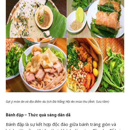
Gợi ý món ăn và địa điểm du lịch Đà Nẵng Hội An mùa thu (Ảnh: Sưu tầm)
Bánh đập – Thức quà sáng dân dã
Bánh đập là sự kết hợp độc đáo giữa bánh tráng giòn và