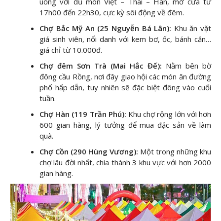
uống với đủ món Việt – Thái – Hàn, mở cửa từ
17h00 đến 22h30, cực kỳ sôi động về đêm.
Chợ Bắc Mỹ An (25 Nguyễn Bá Lân):
Khu ăn vặt
giá sinh viên, nổi danh với kem bơ, ốc, bánh căn…
giá chỉ từ 10.000đ.
Chợ đêm Sơn Trà (Mai Hắc Đế):
Nằm bên bờ
đông cầu Rồng, nơi đây giao hội các món ăn đường
phố hấp dẫn, tuy nhiên sẽ đặc biệt đông vào cuối
tuần.
Chợ Hàn (119 Trần Phú):
Khu chợ rộng lớn với hơn
600 gian hàng, lý tưởng để mua đặc sản về làm
quà.
Chợ Cồn (290 Hùng Vương):
Một trong những khu
chợ lâu đời nhất, chia thành 3 khu vực với hơn 2000
gian hàng.