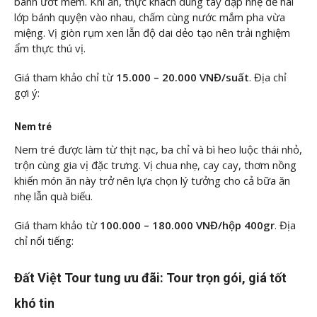
bánh ướt mềm. Khi ăn, thực khách dùng tay đập nhẹ để hai
lớp bánh quyện vào nhau, chấm cùng nước mắm pha vừa
miệng. Vị giòn rụm xen lẫn độ dai dẻo tạo nên trải nghiệm
ẩm thực thú vị.
Giá tham khảo chỉ từ
15.000 – 20.000 VNĐ/suất
. Địa chỉ
gợi ý:
Nem tré
Nem tré được làm từ thịt nạc, ba chỉ và bì heo luộc thái nhỏ,
trộn cùng gia vị đặc trưng. Vị chua nhẹ, cay cay, thơm nồng
khiến món ăn này trở nên lựa chọn lý tưởng cho cả bữa ăn
nhẹ lẫn quà biếu.
Giá tham khảo từ
100.000 – 180.000 VNĐ/hộp 400gr
. Địa
chỉ nổi tiếng:
Đất Việt Tour tung ưu đãi: Tour trọn gói, giá tốt
khó tin