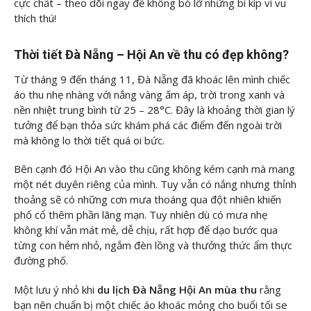
cực chất – theo dõi ngay để không bỏ lỡ những bí kíp vi vu
thích thú!
Thời tiết Đà Nẵng – Hội An về thu có đẹp không?
Từ tháng 9 đến tháng 11, Đà Nẵng đã khoác lên mình chiếc
áo thu nhẹ nhàng với nắng vàng ấm áp, trời trong xanh và
nền nhiệt trung bình từ 25 – 28°C. Đây là khoảng thời gian lý
tưởng để bạn thỏa sức khám phá các điểm đến ngoài trời
mà không lo thời tiết quá oi bức.
Bên cạnh đó Hội An vào thu cũng không kém cạnh mà mang
một nét duyên riêng của mình. Tuy vẫn có nắng nhưng thỉnh
thoảng sẽ có những cơn mưa thoáng qua đột nhiên khiến
phố cổ thêm phần lãng mạn. Tuy nhiên dù có mưa nhẹ
không khí vẫn mát mẻ, dễ chịu, rất hợp để dạo bước qua
từng con hẻm nhỏ, ngắm đèn lồng và thưởng thức ẩm thực
đường phố.
Một lưu ý nhỏ khi
du lịch Đà Nẵng Hội An mùa thu
rằng
bạn nên chuẩn bị một chiếc áo khoác mỏng cho buổi tối se