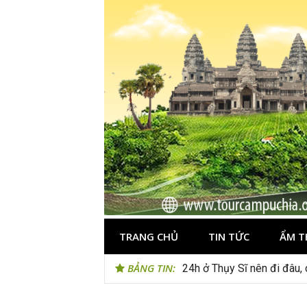
Skip
to
content
TRANG CHỦ
TIN TỨC
ẨM T
BẢNG TIN:
24h ở Thụy Sĩ nên đi đâu, 