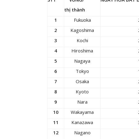
thị thành
1
Fukuoka
2
Kagoshima
3
Kochi
4
Hiroshima
5
Nagaya
6
Tokyo
7
Osaka
8
Kyoto
9
Nara
10
Wakayama
11
Kanazawa
12
Nagano