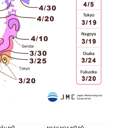
 ĐẦU NỞ
NGÀY HOA NỞ RỘ