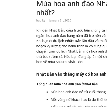
Mùa hoa anh đào Nh
nhất?
bao ky
January 21, 2026
Khi đến Nhật Bản, điều trước tiên chúng ta 
ngắm hoa anh đào hàng năm đã trở nên văn 
Khi bạn đi
du lịch Nhật Bản
lần đầu và muố
hoạch kỹ lưỡng cho hành trình là vô cùng qu
chuyến tour du lịch Nhật bản mùa hoa anh đ
thủ tục rườm rà. Nếu bạn đang ấp ủ một chu
hơn về mùa Sakura Nhật Bản.
Nhật Bản vào tháng mấy có hoa anh
Tổng quan mùa hoa anh đào ở nhật bản
Mùa hoa anh đào nở từ cuối tháng 
Mỗi vùng nở khác nhau là do thời tiế
Mỗi vùng chỉ nở với Thời gian rất n