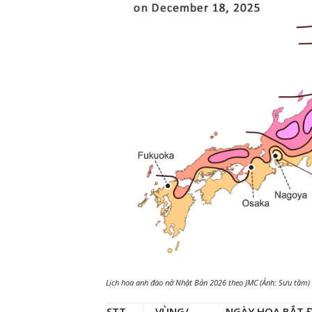
Lịch hoa anh đào nở Nhật Bản 2026 theo JMC (Ảnh: Sưu tầm)
STT
VÙNG/
NGÀY HOA BẮT