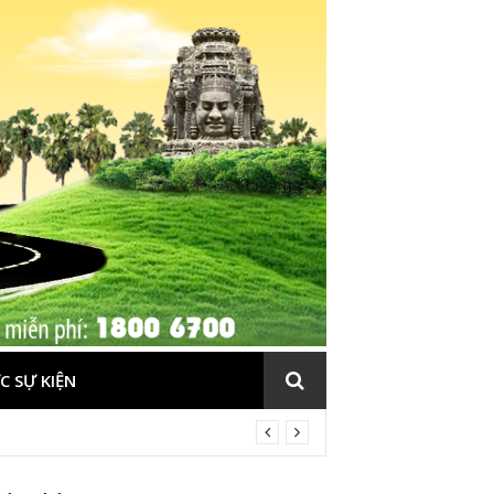
C SỰ KIỆN