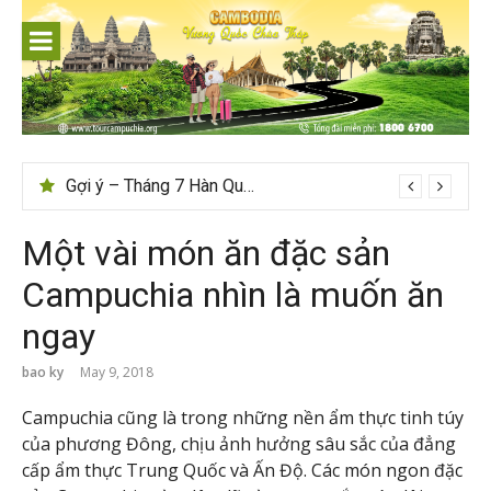
Skip
to
content
Tips du lịch Sri Lanka trọn vẹn cho người mới
Gợi ý – Tháng 7 Hàn Quốc nên đi đâu, mặc gì đẹp?
Một vài món ăn đặc sản
Campuchia nhìn là muốn ăn
ngay
bao ky
May 9, 2018
Campuchia cũng là trong những nền ẩm thực tinh túy
của phương Đông, chịu ảnh hưởng sâu sắc của đẳng
cấp ẩm thực Trung Quốc và Ấn Độ. Các món ngon đặc