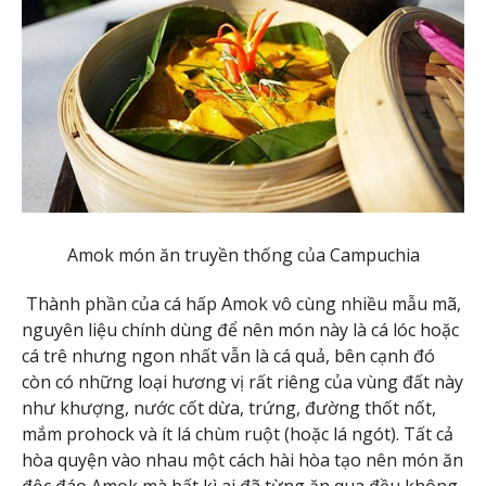
Amok món ăn truyền thống của Campuchia
Thành phần của cá hấp Amok vô cùng nhiều mẫu mã,
nguyên liệu chính dùng để nên món này là cá lóc hoặc
cá trê nhưng ngon nhất vẫn là cá quả, bên cạnh đó
còn có những loại hương vị rất riêng của vùng đất này
như khượng, nước cốt dừa, trứng, đường thốt nốt,
mắm prohock và ít lá chùm ruột (hoặc lá ngót). Tất cả
hòa quyện vào nhau một cách hài hòa tạo nên món ăn
độc đáo Amok mà bất kì ai đã từng ăn qua đều không