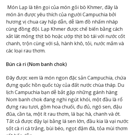
Món Lạp là tên gọi của món gỏi bò Khmer, đây là
món ăn được yêu thích của người Campuchia bởi
hương vị chua cay hấp dẫn, dễ làm đồ nhấm nháp
cùng đồng đội. Lạp Khmer được chế biến bằng cách
xắt lát mỏng thịt bò hoặc ướp thịt bò tái với nước cốt
chanh, trộn cùng với sả, hành khô, tỏi, nước mắm và
các loại rau thơm.
Bún cà ri (Nom banh chok)
Đây được xem là món ngon đặc sản Campuchia, chứa
đựng quốc hồn quốc túy của đất nước chùa tháp. Du
lịch Campuchia bạn dễ bắt gặp những gánh hàng
Nom banh chok đang nghi ngút khói, một đầu là rổ
đựng rau tươi, gồm hoa chuối, đu đủ, ngó sen, đậu
đũa, cần ta, một ít rau thơm, lá bạc hà, chanh và ớt.
Tất cả được đậy lại bằng lá sen lớn, đầu kia là vại nước
sốt cà ri cá trắng, bùi béo, ngọt đậm đà, tỏa mùi thơm