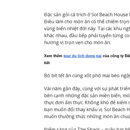
Đặc sản gỏi cá trích ở Sol Beach House
Điều làm cho món ăn có thể chiếm trọn 
vùng biển nhiệt đới này. Tại các khu n
khác nhau, đầu bếp phải tuyển từng co
hương vị trọn vẹn cho món ăn.
Xem thêm 
tour du lich dong nai
 của công ty Đất
tiết
Bò bít tết ăn cùng xốt phô mai béo ngậ
Vài năm gần đây, cùng với sự phát triể
bên cạnh những đặc sản miền biển, mó
thực đơn ẩm thực. Không khó để kiếm
bạn muốn đổi thay khẩu vị. Sol Beach H
muốn thưởng thức những món ăn chuẩn
Điểm sáng của The Shack – quầy bar bê