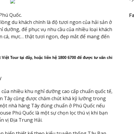
 Phú Quốc.
F
lòng du khách chính là độ tươi ngon của hải sản ở
ghỉ dưỡng, để phục vụ nhu cầu của nhiều loại khách
n cá, mực… thật tươi ngon, đẹp mắt để mang đến
 Việt Tour tại đây, hoặc liên hệ 1800 6700 để được tư vấn chi 
y
n của nhiều khu nghỉ dưỡng cao cấp chuẩn quốc tế,
n Tây cũng được chăm chút khá kỹ lưỡng trong
 một nhà hàng Tây đúng chuẩn ở Phú Quốc nếu
ouse Phú Quốc là một sự chọn lọc thú vị khi bạn
 vị Địa Trung Hải.
n biển thiết kế theo kiểu truyền thống Tây Ban