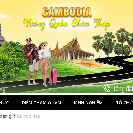
HỰC
ĐIỂM THAM QUAN
KINH NGHIỆM
TỔ CHỨ
í nên đi mùa nào đẹp