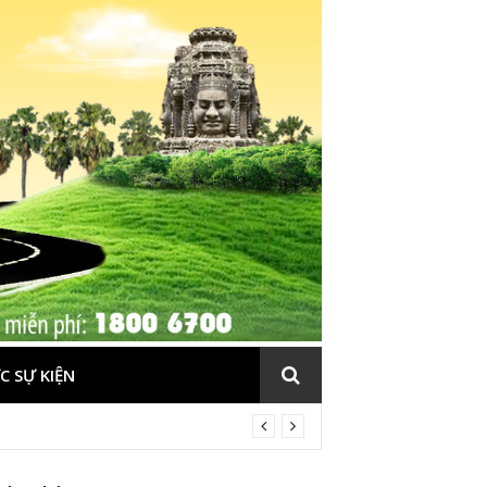
C SỰ KIỆN