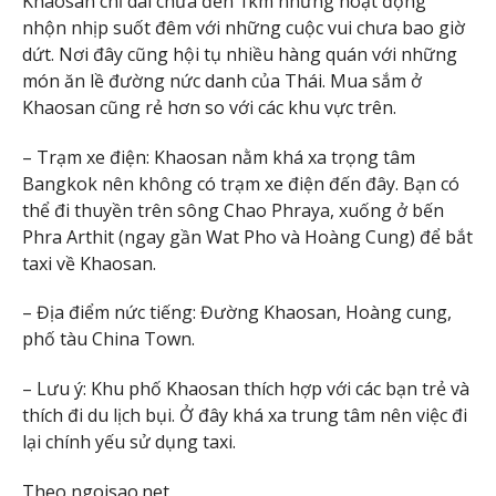
Khaosan chỉ dài chưa đến 1km nhưng hoạt động
nhộn nhịp suốt đêm với những cuộc vui chưa bao giờ
dứt. Nơi đây cũng hội tụ nhiều hàng quán với những
món ăn lề đường nức danh của Thái. Mua sắm ở
Khaosan cũng rẻ hơn so với các khu vực trên.
– Trạm xe điện: Khaosan nằm khá xa trọng tâm
Bangkok nên không có trạm xe điện đến đây. Bạn có
thể đi thuyền trên sông Chao Phraya, xuống ở bến
Phra Arthit (ngay gần Wat Pho và Hoàng Cung) để bắt
taxi về Khaosan.
– Địa điểm nức tiếng: Đường Khaosan, Hoàng cung,
phố tàu China Town.
– Lưu ý: Khu phố Khaosan thích hợp với các bạn trẻ và
thích đi du lịch bụi. Ở đây khá xa trung tâm nên việc đi
lại chính yếu sử dụng taxi.
Theo ngoisao.net