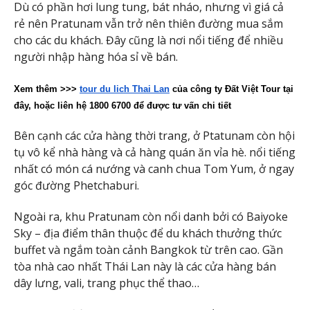
Dù có phần hơi lung tung, bát nháo, nhưng vì giá cả
rẻ nên Pratunam vẫn trở nên thiên đường mua sắm
cho các du khách. Đây cũng là nơi nổi tiếng để nhiều
người nhập hàng hóa sỉ về bán.
Xem thêm >>>
tour du lich Thai Lan
 của công ty Đất Việt Tour tại 
đây, hoặc liên hệ 1800 6700 để được tư vấn chi tiết
Bên cạnh các cửa hàng thời trang, ở Ptatunam còn hội
tụ vô kể nhà hàng và cả hàng quán ăn vỉa hè. nổi tiếng
nhất có món cá nướng và canh chua Tom Yum, ở ngay
góc đường Phetchaburi.
Ngoài ra, khu Pratunam còn nổi danh bởi có Baiyoke
Sky – địa điểm thân thuộc để du khách thưởng thức
buffet và ngắm toàn cảnh Bangkok từ trên cao. Gần
tòa nhà cao nhất Thái Lan này là các cửa hàng bán
dây lưng, vali, trang phục thể thao…