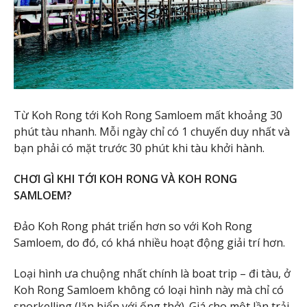
Từ Koh Rong tới Koh Rong Samloem mất khoảng 30
phút tàu nhanh. Mỗi ngày chỉ có 1 chuyến duy nhất và
bạn phải có mặt trước 30 phút khi tàu khởi hành.
CHƠI GÌ KHI TỚI KOH RONG VÀ KOH RONG
SAMLOEM?
Đảo Koh Rong phát triển hơn so với Koh Rong
Samloem, do đó, có khá nhiều hoạt động giải trí hơn.
Loại hình ưa chuộng nhất chính là boat trip – đi tàu, ở
Koh Rong Samloem không có loại hình này mà chỉ có
snorkelling (lặn biển với ống thở). Giá cho một lần trải