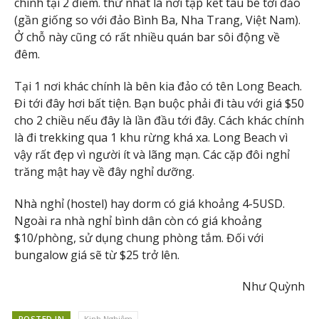
chính tại 2 điểm. thứ nhất là nơi tập kết tàu bè tới đảo
(gần giống so với đảo Bình Ba, Nha Trang, Việt Nam).
Ở chỗ này cũng có rất nhiều quán bar sôi động về
đêm.
Tại 1 nơi khác chính là bên kia đảo có tên Long Beach.
Đi tới đây hơi bất tiện. Bạn buộc phải đi tàu với giá $50
cho 2 chiều nếu đây là lần đầu tới đây. Cách khác chính
là đi trekking qua 1 khu rừng khá xa. Long Beach vì
vậy rất đẹp vì người ít và lãng mạn. Các cặp đôi nghỉ
trăng mật hay về đây nghỉ dưỡng.
Nhà nghỉ (hostel) hay dorm có giá khoảng 4-5USD.
Ngoài ra nhà nghỉ bình dân còn có giá khoảng
$10/phòng, sử dụng chung phòng tắm. Đối với
bungalow giá sẽ từ $25 trở lên.
Như Quỳnh
POSTED IN
Kinh Nghiệm