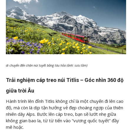
di chuyển đến chân núi tuyết bằng tàu hỏa (ảnh: sưu tầm)
Trải nghiệm cáp treo núi Titlis – Góc nhìn 360 độ
giữa trời Âu
Hành trình lên đỉnh Titlis không chỉ là một chuyến đi lên cao
độ, mà còn là dịp tận hưởng vẻ đẹp choáng ngợp của thiên
nhiên dãy Alps. Bước lên cáp treo, bạn sẽ lướt nhẹ giữa
không gian bao la, từ từ tiến vào “vương quốc tuyết” đầy
mê hoặc.