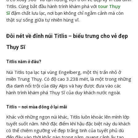
Titlis. Cùng bắt đầu hành trình khám phá với
tour Thụy
Sĩ
đậm chất lưu lạc, nơi bạn không chỉ ngắm cảnh mà còn
thật sự sống giữa tự nhiên hùng vĩ.
Đôi nét về đỉnh núi Titlis – biểu trưng cho vẻ đẹp
Thụy Sĩ
Titlis nằm ở đâu?
Núi Titlis tọa lạc tại vùng Engelberg, một thị trấn nhỏ ở
miền Trung Thụy. Có độ cao 3.238 mét, là một trong những
địa danh nổi trội của dãy Alps và hay được đưa vào các
hành trình khám phá Thụy Sĩ của duy khách nước ngoài.
Titlis – nơi mùa đông ở lại mãi
Khác với những ngọn núi khác, Titlis luôn khoác lên mình lớp
tuyết suốt năm. Nhờ đặc điểm khí hậu đặc biệt này du khách
có thể chiêm ngưỡng vẻ đẹp trắng tinh của tuyết phủ dù
đến đây vào thời khắc nào trong năm. quang cảnh ấy tạo