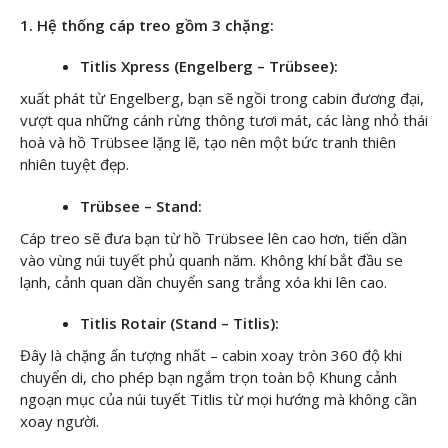
1. Hệ thống cáp treo gồm 3 chặng:
Titlis Xpress (Engelberg – Trübsee):
xuất phát từ Engelberg, bạn sẽ ngồi trong cabin đương đại,
vượt qua những cánh rừng thông tươi mát, các làng nhỏ thái
hoà và hồ Trübsee lặng lẽ, tạo nên một bức tranh thiên
nhiên tuyệt đẹp.
Trübsee – Stand:
Cáp treo sẽ đưa bạn từ hồ Trübsee lên cao hơn, tiến dần
vào vùng núi tuyết phủ quanh năm. Không khí bắt đầu se
lạnh, cảnh quan dần chuyển sang trắng xóa khi lên cao.
Titlis Rotair (Stand – Titlis):
Đây là chặng ấn tượng nhất – cabin xoay tròn 360 độ khi
chuyển di, cho phép bạn ngắm trọn toàn bộ Khung cảnh
ngoạn mục của núi tuyết Titlis từ mọi hướng mà không cần
xoay người.