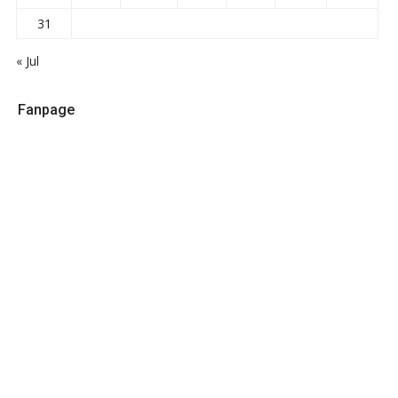
31
« Jul
Fanpage