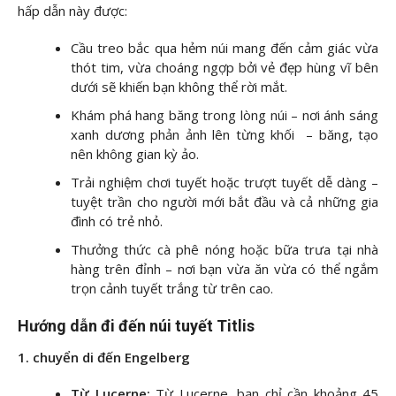
hấp dẫn này được:
Cầu treo bắc qua hẻm núi mang đến cảm giác vừa
thót tim, vừa choáng ngợp bởi vẻ đẹp hùng vĩ bên
dưới sẽ khiến bạn không thể rời mắt.
Khám phá hang băng trong lòng núi – nơi ánh sáng
xanh dương phản ảnh lên từng khối – băng, tạo
nên không gian kỳ ảo.
Trải nghiệm chơi tuyết hoặc trượt tuyết dễ dàng –
tuyệt trần cho người mới bắt đầu và cả những gia
đình có trẻ nhỏ.
Thưởng thức cà phê nóng hoặc bữa trưa tại nhà
hàng trên đỉnh – nơi bạn vừa ăn vừa có thể ngắm
trọn cảnh tuyết trắng từ trên cao.
Hướng dẫn đi đến núi tuyết Titlis
1. chuyển di đến Engelberg
Từ Lucerne:
Từ Lucerne, bạn chỉ cần khoảng 45