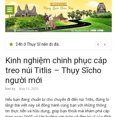
Skip
to
content
Du lịch Sri Lanka – Bật mí nên đi mùa nào đẹp
24h ở Thụy Sĩ nên đi đâu, chơi gì?
Kinh nghiệm chinh phục cáp
treo núi Titlis – Thụy Sĩcho
người mới
bao ky
May 15, 2025
Nếu bạn đang chuẩn bị cho chuyến đi đến núi Titlis, đừng lo
lắng! Bài viết này sẽ đồng hành cùng bạn với những thông
tin thực tiễn và hữu dụng, giúp bạn thoải mái khám phá cáp
treo xoay 360° và tận hưởng vẹn tròn vẻ đẹp kỳ vĩ của đỉnh