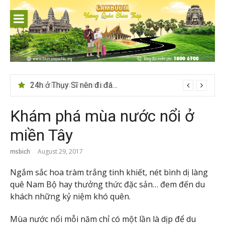
Skip
to
content
24h ở Thụy Sĩ nên đi đâu, chơi gì?
Khám phá mùa nước nổi ở
miền Tây
msbich
August 29, 2017
Ngắm sắc hoa tràm trắng tinh khiết, nét bình dị làng
quê Nam Bộ hay thưởng thức đặc sản… đem đến du
khách những kỷ niệm khó quên.
Mùa nước nổi mỗi năm chỉ có một lần là dịp để du