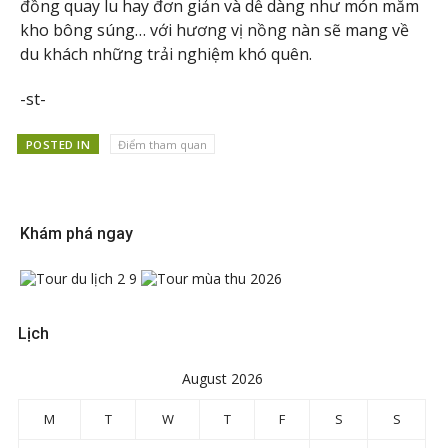
đồng quay lu hay đơn giản và dễ dàng như món mắm
kho bông súng… với hương vị nồng nàn sẽ mang về
du khách những trải nghiệm khó quên.
-st-
POSTED IN
Điểm tham quan
Khám phá ngay
Lịch
August 2026
M
T
W
T
F
S
S