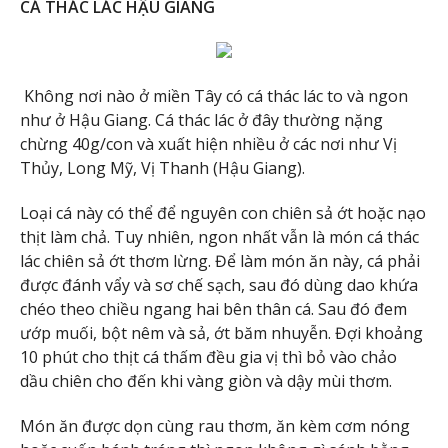
CÁ THÁC LÁC HẬU GIANG
Không nơi nào ở miền Tây có cá thác lác to và ngon
như ở Hậu Giang. Cá thác lác ở đây thường nặng
chừng 40g/con và xuất hiện nhiều ở các nơi như Vị
Thủy, Long Mỹ, Vị Thanh (Hậu Giang).
Loại cá này có thể để nguyên con chiên sả ớt hoặc nạo
thịt làm chả. Tuy nhiên, ngon nhất vẫn là món cá thác
lác chiên sả ớt thơm lừng. Để làm món ăn này, cá phải
được đánh vẩy và sơ chế sạch, sau đó dùng dao khứa
chéo theo chiều ngang hai bên thân cá. Sau đó đem
ướp muối, bột nêm và sả, ớt băm nhuyễn. Đợi khoảng
10 phút cho thịt cá thấm đều gia vị thì bỏ vào chảo
dầu chiên cho đến khi vàng giòn và dậy mùi thơm.
Món ăn được dọn cùng rau thơm, ăn kèm cơm nóng