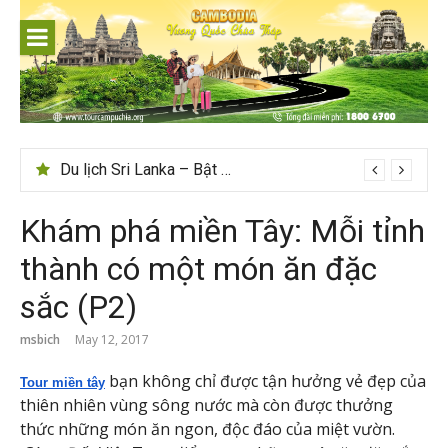
Skip
to
content
Du lịch Sri Lanka – Bật mí nên đi mùa nào đẹp
Khám phá miền Tây: Mỗi tỉnh
thành có một món ăn đặc
sắc (P2)
msbich
May 12, 2017
bạn không chỉ được tận hưởng vẻ đẹp của
Tour miền tây
thiên nhiên vùng sông nước mà còn được thưởng
thức những món ăn ngon, độc đáo của miệt vườn.