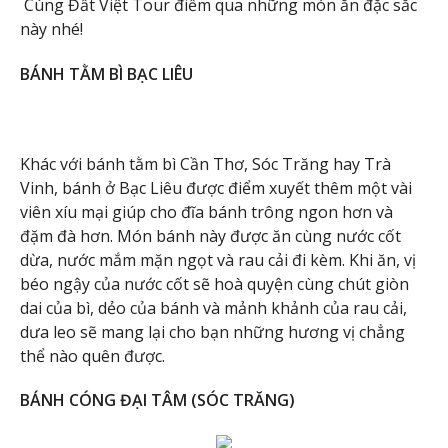
Cùng Đất Việt Tour điểm qua những món ăn đặc sắc
này nhé!
BÁNH TẰM BÌ BẠC LIÊU
Khác với bánh tằm bì Cần Thơ, Sóc Trăng hay Trà
Vinh, bánh ở Bạc Liêu được điểm xuyết thêm một vài
viên xíu mại giúp cho đĩa bánh trông ngon hơn và
đặm đà hơn. Món bánh này được ăn cùng nước cốt
dừa, nước mắm mặn ngọt và rau cải đi kèm. Khi ăn, vị
béo ngậy của nước cốt sẽ hoà quyện cùng chút giòn
dai của bì, dẻo của bánh và mảnh khảnh của rau cải,
dưa leo sẽ mang lại cho bạn những hương vị chẳng
thể nào quên được.
BÁNH CÓNG ĐẠI TÂM (SÓC TRĂNG)