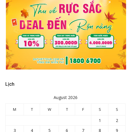
Lịch
August 2026
M
T
W
T
F
S
S
1
2
3
4
5
6
7
8
9