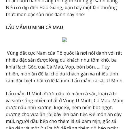
hoặc cuốn bánh tráng thì ngon không gì sánh bằng.
Nếu có dịp đến Hậu Giang, bạn hãy một lần thưởng
thức món đặc sản nức danh này nhé!
LẨU MẮM U MINH CÀ MAU
Vùng đất cực Nam của Tổ quốc là nơi nổi danh với rất
nhiều đặc sản được lòng du khách như tôm khô, ba
khía Rạch Gốc, cua Cà Mau, Vọp, bồn bồn, … Tuy
nhiên, món ăn để lại cho du khách gần xa nhiều tình
cảm đặc biệt nhất có lẽ là món Lẩu mắm cá sặc U Minh.
Lẩu mắm U Minh được nấu từ mắm cá sặc, loại cá to
và sinh sống nhiều nhất ở Vùng U Minh, Cà Mau. Mắm
được nấu nhừ xương, lược kỹ, nêm nếm bột ngọt,
đường cho vừa ăn rồi bày lên bàn tiệc. Để món ăn dậy
mùi, người đầu bếp cho thêm lá sả băm mịn, gốc sả
đập dập và một ít sữa bò để tăng thêm độ béo ngậy