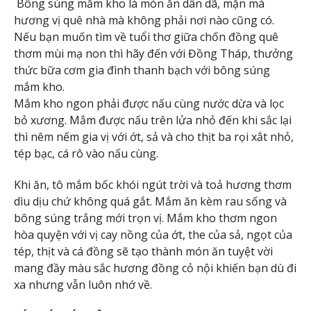
Bông súng mắm kho là món ăn dân dã, mặn mà
hương vị quê nhà mà không phải nơi nào cũng có.
Nếu bạn muốn tìm về tuổi thơ giữa chốn đồng quê
thơm mùi mạ non thì hãy đến với Đồng Tháp, thưởng
thức bữa cơm gia đình thanh bạch với bông súng
mắm kho.
Mắm kho ngon phải được nấu cùng nước dừa và lọc
bỏ xương. Mắm được nấu trên lửa nhỏ đến khi sắc lại
thì nêm nếm gia vị với ớt, sả và cho thịt ba rọi xắt nhỏ,
tép bạc, cá rô vào nấu cùng.
Khi ăn, tô mắm bốc khói ngút trời và toả hương thơm
dìu dịu chứ không quá gắt. Mắm ăn kèm rau sống và
bông súng trắng mới trọn vị. Mắm kho thơm ngon
hòa quyện với vị cay nồng của ớt, the của sả, ngọt của
tép, thịt và cá đồng sẽ tạo thành món ăn tuyệt vời
mang đầy màu sắc hương đồng cỏ nội khiến bạn dù đi
xa nhưng vẫn luôn nhớ về.