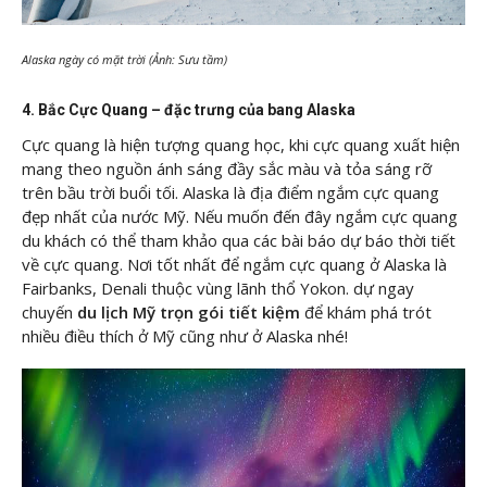
Alaska ngày có mặt trời (Ảnh: Sưu tầm)
4. Bắc Cực Quang – đặc trưng của bang Alaska
Cực quang là hiện tượng quang học, khi cực quang xuất hiện
mang theo nguồn ánh sáng đầy sắc màu và tỏa sáng rỡ
trên bầu trời buổi tối. Alaska là địa điểm ngắm cực quang
đẹp nhất của nước Mỹ. Nếu muốn đến đây ngắm cực quang
du khách có thể tham khảo qua các bài báo dự báo thời tiết
về cực quang. Nơi tốt nhất để ngắm cực quang ở Alaska là
Fairbanks, Denali thuộc vùng lãnh thổ Yokon. dự ngay
chuyến
du lịch Mỹ trọn gói tiết kiệm
để khám phá trót
nhiều điều thích ở Mỹ cũng như ở Alaska nhé!