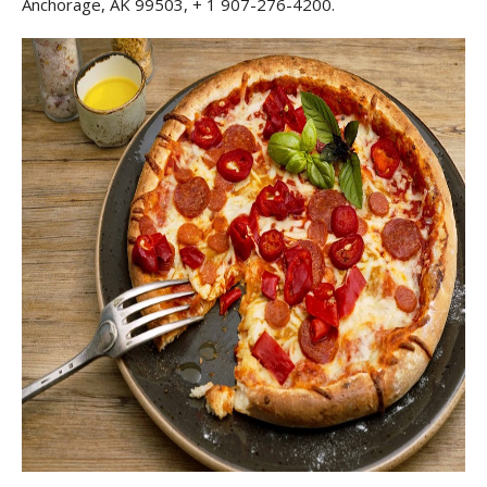
Anchorage, AK 99503, + 1 907-276-4200.