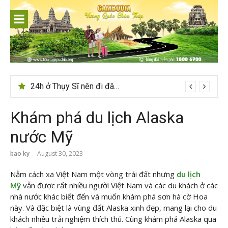
Skip
to
content
Du lịch Sri Lanka – Bật mí nên đi mùa nào đẹp
Khám phá du lịch Alaska
nước Mỹ
bao ky
August 30, 2023
Nằm cách xa Việt Nam một vòng trái đất nhưng
du lịch
Mỹ
vẫn được rất nhiều người Việt Nam và các du khách ở các
nhà nước khác biết đến và muốn khám phá sơn hà cờ Hoa
này. Và đặc biệt là vùng đất Alaska xinh đẹp, mang lại cho du
khách nhiều trải nghiệm thích thú. Cùng
khám phá Alaska qua