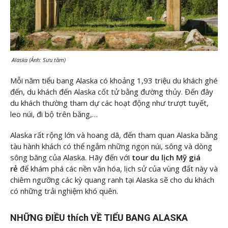
Alaska (Ảnh: Sưu tầm)
Mỗi năm tiểu bang Alaska có khoảng 1,93 triệu du khách ghé
đến, du khách đến Alaska cốt tử bằng đường thủy. Đến đây
du khách thường tham dự các hoạt động như trượt tuyết,
leo núi, đi bộ trên băng,…
Alaska rất rộng lớn và hoang dã, đến tham quan Alaska bằng
tàu hành khách có thể ngắm những ngọn núi, sông và dòng
sông băng của Alaska. Hãy đến với
tour du lịch Mỹ giá
rẻ
để khám phá các nền văn hóa, lịch sử của vùng đất này và
chiêm ngưỡng các kỳ quang ranh tại Alaska sẽ cho du khách
có những trải nghiệm khó quên.
NHỮNG ĐIỀU thích VỀ TIỂU BANG ALASKA