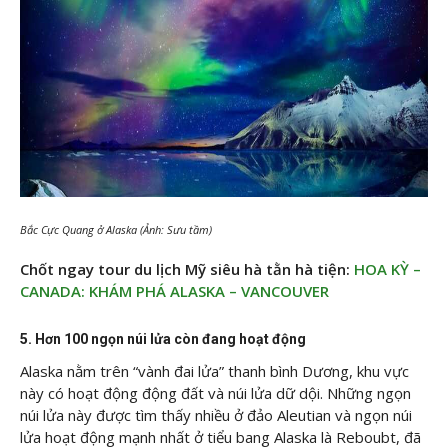
Bắc Cực Quang ở Alaska (Ảnh: Sưu tầm)
Chốt ngay tour du lịch Mỹ siêu hà tằn hà tiện:
HOA KỲ –
CANADA: KHÁM PHÁ ALASKA – VANCOUVER
5. Hơn 100 ngọn núi lửa còn đang hoạt động
Alaska nằm trên “vành đai lửa” thanh bình Dương, khu vực
này có hoạt động động đất và núi lửa dữ dội. Những ngọn
núi lửa này được tìm thấy nhiều ở đảo Aleutian và ngọn núi
lửa hoạt động mạnh nhất ở tiểu bang Alaska là Reboubt, đã