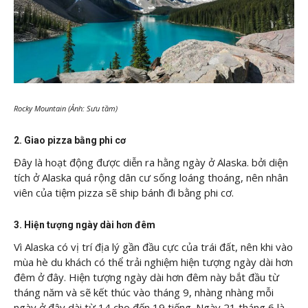
Rocky Mountain (Ảnh: Sưu tầm)
2. Giao pizza bằng phi cơ
Đây là hoạt động được diễn ra hằng ngày ở Alaska. bởi diện
tích ở Alaska quá rộng dân cư sống loáng thoáng, nên nhân
viên của tiệm pizza sẽ ship bánh đi bằng phi cơ.
3. Hiện tượng ngày dài hơn đêm
Vì Alaska có vị trí địa lý gần đầu cực của trái đất, nên khi vào
mùa hè du khách có thể trải nghiệm hiện tượng ngày dài hơn
đêm ở đây. Hiện tượng ngày dài hơn đêm này bắt đầu từ
tháng năm và sẽ kết thúc vào tháng 9, nhàng nhàng mỗi
ngày ở đây dài từ 14 cho đến 19 tiếng. Ngày 21 tháng 6 là