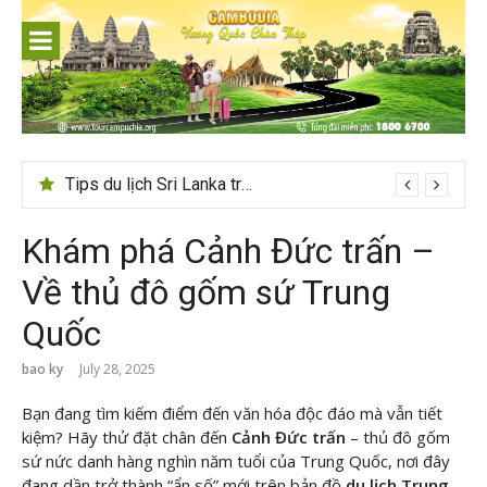
Skip
to
content
24h ở Thụy Sĩ nên đi đâu, chơi gì?
Khám phá Cảnh Đức trấn –
Về thủ đô gốm sứ Trung
Quốc
bao ky
July 28, 2025
Bạn đang tìm kiếm điểm đến văn hóa độc đáo mà vẫn tiết
kiệm? Hãy thử đặt chân đến
Cảnh Đức trấn
– thủ đô gốm
sứ nức danh hàng nghìn năm tuổi của Trung Quốc, nơi đây
đang dần trở thành “ẩn số” mới trên bản đồ
du lịch Trung