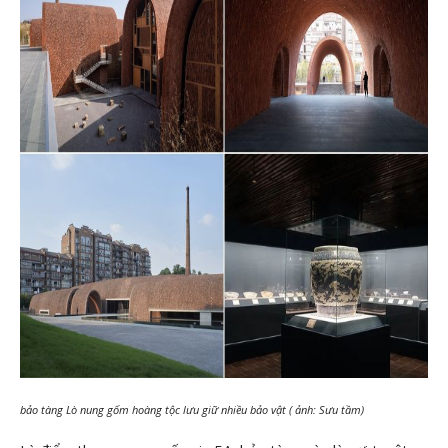
bảo tàng Lò nung gốm hoàng tộc lưu giữ nhiều bảo vật ( ảnh: Sưu tầm)