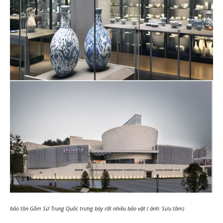
bảo tồn Gốm Sứ Trung Quốc trưng bày rất nhiều bảo vật ( ảnh: Sưu tầm)