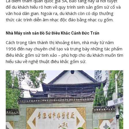
Là điểm tham quan quốc gia 5A, bảo tàng này là nơi tuyệt
để du khách hiểu rõ hơn về quy trình sinh sản gốm sứ cổ và
văn hoá dân gian. Ngoài ra, du khách còn có dịp thưởng
thức các trình diễn âm nhạc độc đáo bằng nhạc cụ gốm.
Nhà Máy sinh sản Đồ Sứ Điêu Khắc Cảnh Đức Trấn
Cách trọng tâm thành thị khoảng 6 km, nhà máy từ năm
1956 đến nay chuyên chế tạo và trưng bày những tác phẩm
điêu khắc gốm sứ tinh xảo – phù hợp cho du khách muốn tìm
hiểu sâu về nghệ thuật điêu khắc gốm sứ.