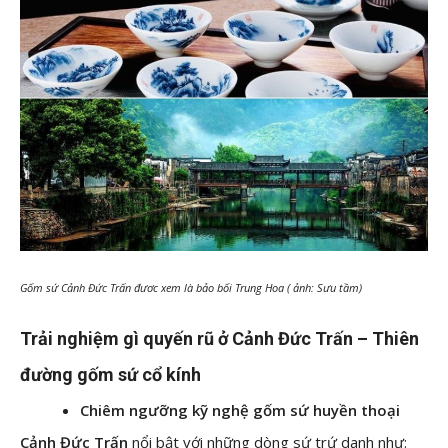
Gốm sứ Cảnh Đức Trấn đươc xem là bảo bối Trung Hoa ( ảnh: Sưu tầm)
Trải nghiệm gì quyến rũ ở Cảnh Đức Trấn – Thiên
đường gốm sứ cổ kính
Chiêm ngưỡng kỹ nghệ gốm sứ huyền thoại
Cảnh Đức Trấn
nổi bật với những dòng sứ trứ danh như: