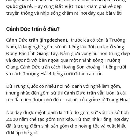
Quốc giá rẻ.
Hãy cùng
Đất Việt Tour
khám phá vẻ đẹp
truyền thống và nhịp sống chậm rãi nơi đây qua bài viết!
Cảnh Đức trấn ở đâu?
Cảnh Đức trấn (Jingdezhen)
, trước kia có tên là Trường
Nam, là làng nghề gốm sứ nổi tiếng lâu đời tọa lạc ở vùng
Đông Bắc tỉnh Giang Tây. Nằm giữa vùng núi non trùng điệp
và được nối với bên ngoài qua một nhánh sông Trường
Giang. Cảnh Đức trấn cách Hoàng Sơn khoảng 1 tiếng rưỡi
và cách Thượng Hải 4 tiếng rưỡi đi tàu cao tốc.
Dù Trung Quốc có nhiều nơi nổi danh với nghề làm gốm,
nhưng nhắc đến gốm sứ thì
Cảnh Đức trấn
vẫn luôn là cái
tên đầu tiên được nhớ đến – cái nôi của gốm sứ Trung Hoa.
Nơi đây được mệnh danh là “thủ đô gốm sứ” với lịch sử hơn
2.000 năm chế tạo gốm tinh xảo. Từ thời nhà Tống, nơi đây
đã là trọng điểm sinh sản gốm cho hoàng tộc và xuất khẩu
đi khắp thế giới.