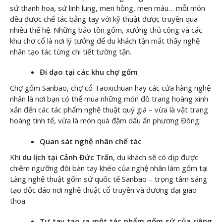
sứ thanh hoa, sứ linh lung, men hồng, men màu… mỗi món
đều được chế tác bằng tay với kỹ thuật được truyền qua
nhiều thế hệ. Những bảo tồn gốm, xưởng thủ công và các
khu chợ cổ là nơi lý tưởng để du khách tận mắt thấy nghệ
nhân tạo tác từng chi tiết tường tận.
Đi dạo tại các khu chợ gốm
Chợ gốm Sanbao, chợ cổ Taoxichuan hay các cửa hàng nghệ
nhân là nơi bạn có thể mua những món đồ trang hoàng xinh
xắn đến các tác phẩm nghệ thuật quý giá – vừa là vật trang
hoàng tinh tế, vừa là món quà đậm dấu ấn phương Đông.
Quan sát nghệ nhân chế tác
Khi
du lịch tại Cảnh Đức Trấn
, du khách sẽ có dịp được
chiêm ngưỡng đôi bàn tay khéo của nghệ nhân làm gốm tại
Làng nghệ thuật gốm sứ quốc tế Sanbao – trọng tâm sáng
tạo độc đáo nơi nghệ thuật cổ truyền và đương đại giao
thoa.
Tự tay tạo ra một tác phẩm gốm sứ của riêng