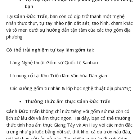
bạn
Tại
Cảnh Đức Trấn
, bạn còn có dịp trở thành một “nghệ
nhân thực thụ”, tự tay nhào nặn đất sét, tạo hình, chạm khắc
và tô men dưới sự hướng dẫn tận tâm của các thợ gốm địa
phương.
Có thể trải nghiệm tự tay làm gốm tại:
– Làng Nghệ thuật Gốm sứ Quốc tế Sanbao
– Lò nung cổ tại Khu Triển lãm Văn hóa Dân gian
– Các xưởng gốm tư nhân & lớp học nghệ thuật địa phương
Thưởng thức ẩm thực Cảnh Đức Trấn
Cảnh Đức Trấn
không chỉ nức tiếng với gốm sứ mà còn có
lịch sử lâu đời về ẩm thực ngon. Tại đây, bạn có thể thưởng
thức tinh hoa ẩm thực Giang Tây và An Huy với các món đặc
trưng như gà luộc bằng nồi sứ, thịt kho, cá da trơn nấu đậu,
mì lạnh hay sủi cảo vỏ gạo. Tuy nhiên, món ăn địa phương