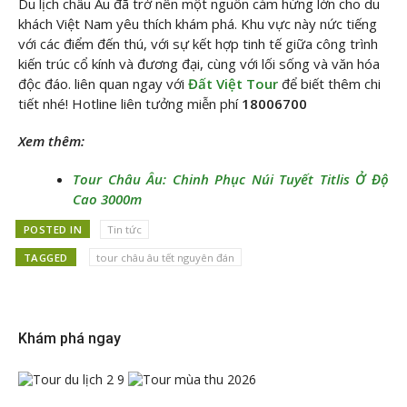
Du lịch châu Âu đã trở nên một nguồn cảm hứng lớn cho du
khách Việt Nam yêu thích khám phá. Khu vực này nức tiếng
với các điểm đến thú, với sự kết hợp tinh tế giữa công trình
kiến trúc cổ kính và đương đại, cùng với lối sống và văn hóa
độc đáo. liên quan ngay với
Đất Việt Tour
để biết thêm chi
tiết nhé! Hotline liên tưởng miễn phí
18006700
Xem thêm:
Tour Châu Âu: Chinh Phục Núi Tuyết Titlis Ở Độ
Cao 3000m
POSTED IN
Tin tức
TAGGED
tour châu âu tết nguyên đán
Khám phá ngay