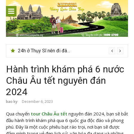
Skip
to
content
Du lịch Sri Lanka – Bật mí nên đi mùa nào đẹp
Hành trình khám phá 6 nước
Châu Âu tết nguyên đán
2024
bao ky
December 6, 2023
Qua chuyến
tour Châu Âu tết
nguyên đán 2024, bạn sẽ bắt
đầu hành trình khám phá qua 6 quốc gia độc đáo và phong
phú. Đây là một cuộc phiêu bạt ráo trọi, nơi bạn sẽ được
đắm mình trong vẻ đẹp lịch sử, văn hóa đa dạng và những