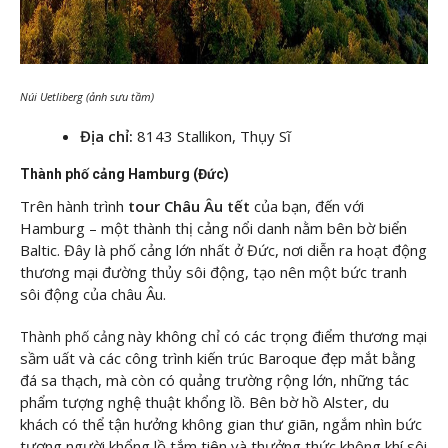
Núi Uetliberg (ảnh sưu tầm)
Địa chỉ:
8143 Stallikon, Thụy Sĩ
Thành phố cảng Hamburg (Đức)
Trên hành trình
tour Châu Âu tết
của bạn, đến với
Hamburg – một thành thị cảng nổi danh nằm bên bờ biển
Baltic. Đây là phố cảng lớn nhất ở Đức, nơi diễn ra hoạt động
thương mại đường thủy sôi động, tạo nên một bức tranh
sôi động của châu Âu.
này không chỉ có các trọng điểm thương mại
Thành phố cảng
sầm uất và các công trình kiến trúc Baroque đẹp mắt bằng
đá sa thạch, mà còn có quảng trường rộng lớn, những tác
phẩm tượng nghệ thuật khổng lồ. Bên bờ hồ Alster, du
khách có thể tận hưởng không gian thư giãn, ngắm nhìn bức
tượng người khổng lồ tắm tiên và thưởng thức không khí sôi