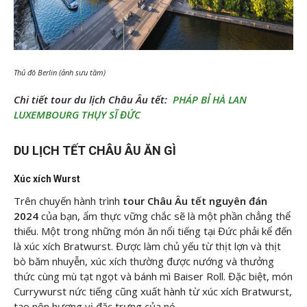
Thủ đô Berlin (ảnh sưu tầm)
Chi tiết tour du lịch Châu Âu tết:
PHÁP BỈ HÀ LAN
LUXEMBOURG THỤY SĨ ĐỨC
DU LỊCH TẾT CHÂU ÂU ĂN GÌ
Xúc xích Wurst
Trên chuyến hành trình
tour Châu Âu tết nguyên đán
2024
của bạn, ẩm thực vững chắc sẽ là một phần chẳng thể
thiếu. Một trong những món ăn nổi tiếng tại Đức phải kể đến
là xúc xích Bratwurst. Được làm chủ yếu từ thịt lợn và thịt
bò băm nhuyễn, xúc xích thường được nướng và thưởng
thức cùng mù tạt ngọt và bánh mì Baiser Roll. Đặc biệt, món
Currywurst nức tiếng cũng xuất hành từ xúc xích Bratwurst,
tạo nên hương vị đặc trưng của nó.