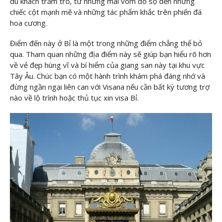
du khách trằm trồ, từ những mái vòm đồ sộ đến những
chiếc cột mạnh mẽ và những tác phẩm khắc trên phiến đá
hoa cương.
Điểm đến này ở Bỉ là một trong những điểm chẳng thể bỏ
qua. Tham quan những địa điểm này sẽ giúp bạn hiểu rõ hơn
về vẻ đẹp hùng vĩ và bí hiểm của giang san này tại khu vực
Tây Âu. Chúc bạn có một hành trình khám phá đáng nhớ và
đừng ngần ngại liên can với Visana nếu cần bất kỳ tương trợ
nào về lộ trình hoặc thủ tục xin visa Bỉ.