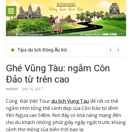
Skip
to
content
Tips du lịch Đông Âu trở nên trọn vẹn hơn
Ghé Vũng Tàu: ngắm Côn
Đảo từ trên cao
msbich
July 14, 2017
Cùng Đất Việt Tour
du lich Vung Tau
để rất có thể
ngắm nhìn tổng thể cảnh đẹp của Côn Đảo từ đỉnh
Yên Ngựa cao 540m. Nơi đây có khả năng mang đến
cho du khách những phút giây ngây ngất trước khung
cảnh thơ mộng của biển trời bao la.