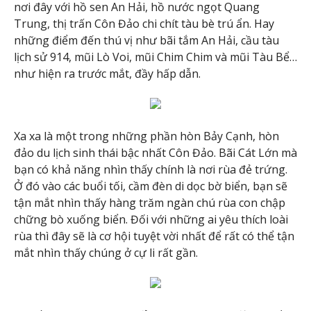
nơi đây với hồ sen An Hải, hồ nước ngọt Quang
Trung, thị trấn Côn Đảo chi chít tàu bè trú ẩn. Hay
những điểm đến thú vị như bãi tắm An Hải, cầu tàu
lịch sử 914, mũi Lò Voi, mũi Chim Chim và mũi Tàu Bể…
như hiện ra trước mắt, đầy hấp dẫn.
Xa xa là một trong những phần hòn Bảy Cạnh, hòn
đảo du lịch sinh thái bậc nhất Côn Đảo. Bãi Cát Lớn mà
bạn có khả năng nhìn thấy chính là nơi rùa đẻ trứng.
Ở đó vào các buổi tối, cầm đèn di dọc bờ biển, bạn sẽ
tận mắt nhìn thấy hàng trăm ngàn chú rùa con chập
chững bò xuống biển. Đối với những ai yêu thích loài
rùa thì đây sẽ là cơ hội tuyệt vời nhất để rất có thể tận
mắt nhìn thấy chúng ở cự li rất gần.