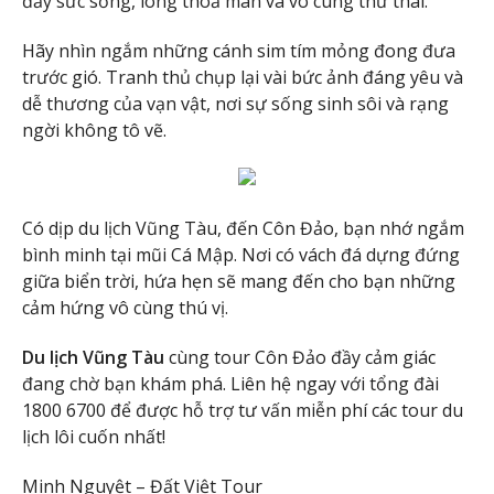
đầy sức sống, lòng thoả mãn và vô cùng thư thái.
Hãy nhìn ngắm những cánh sim tím mỏng đong đưa
trước gió. Tranh thủ chụp lại vài bức ảnh đáng yêu và
dễ thương của vạn vật, nơi sự sống sinh sôi và rạng
ngời không tô vẽ.
Có dịp du lịch Vũng Tàu, đến Côn Đảo, bạn nhớ ngắm
bình minh tại mũi Cá Mập. Nơi có vách đá dựng đứng
giữa biển trời, hứa hẹn sẽ mang đến cho bạn những
cảm hứng vô cùng thú vị.
Du lịch Vũng Tàu
cùng tour Côn Đảo đầy cảm giác
đang chờ bạn khám phá. Liên hệ ngay với tổng đài
1800 6700 để được hỗ trợ tư vấn miễn phí các tour du
lịch lôi cuốn nhất!
Minh Nguyệt – Đất Việt Tour