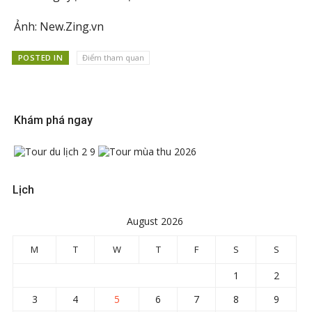
Ảnh: New.Zing.vn
POSTED IN
Điểm tham quan
Khám phá ngay
Lịch
August 2026
M
T
W
T
F
S
S
1
2
3
4
5
6
7
8
9