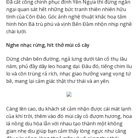
Đã cất công chinh phục đỉnh Yên Ngựa thì đừng ngần
ngại quan sát hết những bức tranh thiên nhiên hữu
tình của Côn Đảo. Góc ảnh nghệ thuật khắc hoạ tấm
hình hòn Bà trù phú và vịnh Bến Đầm nhộn nhịp nghề
chài lưới.
Nghe nhạc rừng, hít thở mùi cỏ cây
Dừng chân bên đường, ngả lưng dưới tán cổ thụ lâu
năm, phủ đầy dây leo hoang dại. Đâu đó, tiếng chim líu
lo và côn trùng rả rích, nhạc giao hưởng vang vọng tứ
bề, mang lại cảm giác thật thư thái và an yên.
Càng lên cao, du khách sẽ cảm nhận được cái mát lạnh
của khí trời, thêm vào đó mùi cây cỏ đượm hương, hoa
lá nồng dịu hòa lẫn với nhau tạo thành một không
gian nhẹ dịu giúp bạn cảm thấy lòng ngực như căng