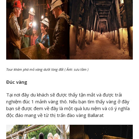
Tour khám phá mỏ vàng dưới lòng đất ( Ảnh: sưu tầm )
Đúc vàng
Tại nơi đây du khách sẽ được thấy tận mắt và được trải
nghiệm đúc 1 mảnh vàng thô. Nếu bạn tìm thấy vàng ở đây
bạn sẽ được đem về đây là một quà lưu niệm và có ý nghĩa
độc đáo mang về từ thị trấn đào vàng Ballarat