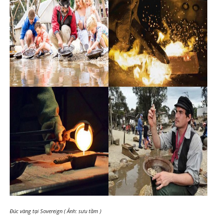
Đúc vàng tại Sovereign ( Ảnh: sưu tầm )