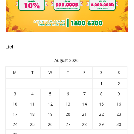
Lịch
August 2026
M
T
W
T
F
S
S
1
2
3
4
5
6
7
8
9
10
11
12
13
14
15
16
17
18
19
20
21
22
23
24
25
26
27
28
29
30