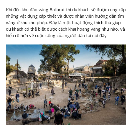
Khi đến khu đào vàng Ballarat thì du khách sẽ được cung cấp
những vật dụng cấp thiết và được nhân viên hướng dẫn tìm
vàng ở khu cho phép. Đây là một hoạt động thích thú giúp
du khách có thể biết được cách khai hoang vàng như nào, và
hiểu rõ hơn về cuộc sống của người dân tại nơi đây.