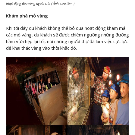
Hoạt động đào vàng ngoài trời ( Ảnh: sưu tầm )
Khám phá mỏ vàng
Khi tới đây du khách không thể bỏ qua hoạt động khám má
các mỏ vàng, du khách sẽ được chiêm ngưỡng những đường
hầm vừa hẹp lại tối, nơi những người thợ đã làm việc cực lực
để khai thác vàng vào thời khắc đó.