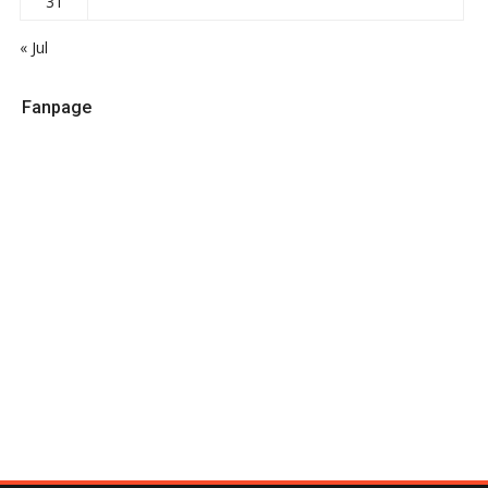
31
« Jul
Fanpage