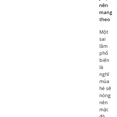
nên
mang
theo
Một
sai
lầm
phổ
biến
là
nghĩ
mùa
hè sẽ
nóng
nên
mặc
đồ