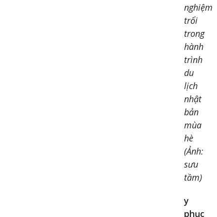
nghiệm
trổi
trong
hành
trình
du
lịch
nhật
bản
mùa
hè
(Ảnh:
sưu
tầm)
y
phục