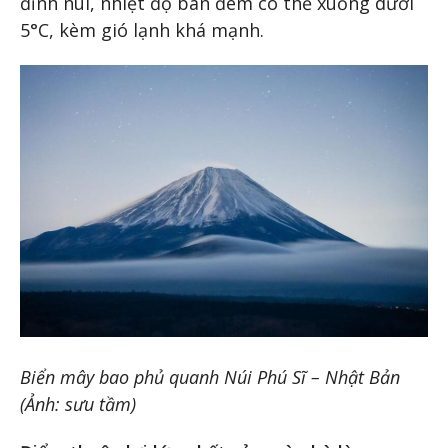
đỉnh núi, nhiệt độ ban đêm có thể xuống dưới
5°C, kèm gió lạnh khá mạnh.
Biển mây bao phủ quanh Núi Phú Sĩ – Nhật Bản
(Ảnh: sưu tầm)