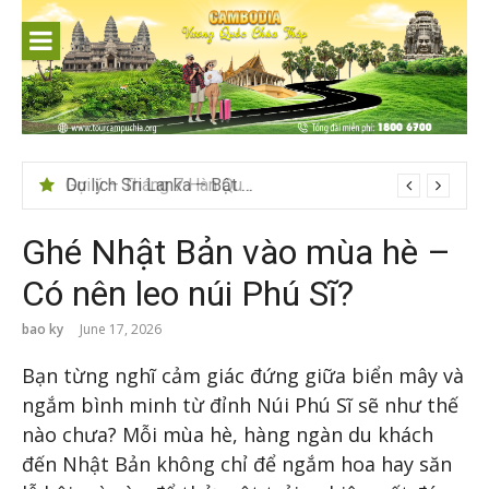
Skip
to
content
Gợi ý – Tháng 7 Hàn Quốc nên đi đâu, mặc gì đẹp?
Ghé Nhật Bản vào mùa hè –
Có nên leo núi Phú Sĩ?
bao ky
June 17, 2026
Bạn từng nghĩ cảm giác đứng giữa biển mây và
ngắm bình minh từ đỉnh Núi Phú Sĩ sẽ như thế
nào chưa? Mỗi mùa hè, hàng ngàn du khách
đến Nhật Bản không chỉ để ngắm hoa hay săn