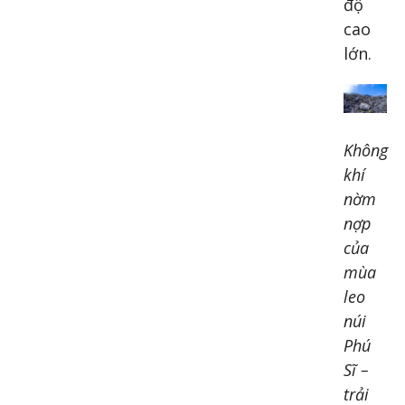
độ
cao
lớn.
Không
khí
nờm
nợp
của
mùa
leo
núi
Phú
Sĩ –
trải