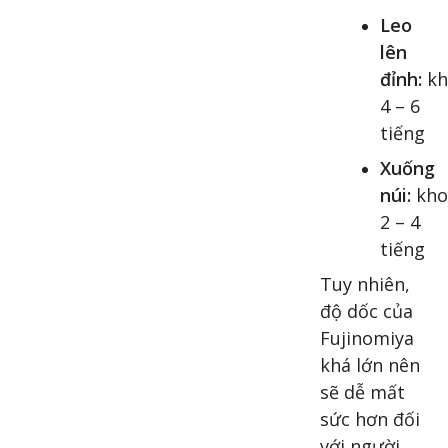
Leo
lên
đỉnh:
kh
4 – 6
tiếng
Xuống
núi:
kho
2 – 4
tiếng
Tuy nhiên,
độ dốc của
Fujinomiya
khá lớn nên
sẽ dễ mất
sức hơn đối
với người