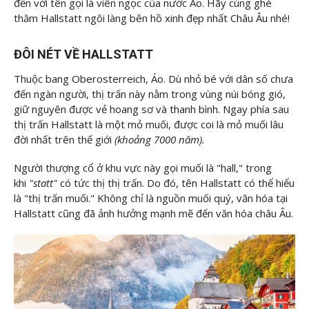
đến với tên gọi là viên ngọc của nước Áo. Hãy cùng ghé
thăm Hallstatt ngôi làng bên hồ xinh đẹp nhất Châu Âu nhé!
ĐÔI NÉT VỀ HALLSTATT
Thuộc bang Oberosterreich, Áo. Dù nhỏ bé với dân số chưa
đến ngàn người, thị trấn này nằm trong vùng núi bóng gió,
giữ nguyên được vẻ hoang sơ và thanh bình. Ngay phía sau
thị trấn Hallstatt là một mỏ muối, được coi là mỏ muối lâu
đời nhất trên thế giới
(khoảng 7000 năm).
Người thượng cổ ở khu vực này gọi muối là "hall," trong
khi
"statt"
có tức thị thị trấn. Do đó, tên Hallstatt có thể hiểu
là "thị trấn muối." Không chỉ là nguồn muối quý, văn hóa tại
Hallstatt cũng đã ảnh hưởng mạnh mẽ đến văn hóa châu Âu.