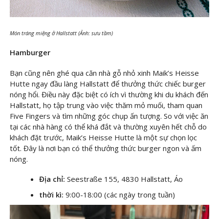
Món tráng miệng ở Hallstatt (Ảnh: sưu tầm)
Hamburger
Bạn cũng nên ghé qua căn nhà gỗ nhỏ xinh Maik’s Heisse
Hutte ngay đầu làng Hallstatt để thưởng thức chiếc burger
nóng hổi. Điều này đặc biệt có ích vì thường khi du khách đến
Hallstatt, họ tập trung vào việc thăm mỏ muối, tham quan
Five Fingers và tìm những góc chụp ấn tượng. So với việc ăn
tại các nhà hàng có thể khá đắt và thường xuyên hết chỗ do
khách đặt trước, Maik’s Heisse Hutte là một sự chọn lọc
tốt. Đây là nơi bạn có thể thưởng thức burger ngon và ấm
nóng.
Địa chỉ:
Seestraße 155, 4830 Hallstatt, Áo
thời kì:
9:00-18:00 (các ngày trong tuần)