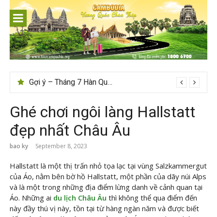
Skip
to
content
Tips du lịch Sri Lanka trọn vẹn cho người mới
Gợi ý – Tháng 7 Hàn Quốc nên đi đâu, mặc gì đẹp?
Ghé chơi ngôi làng Hallstatt
đẹp nhất Châu Âu
bao ky
September 8, 2023
Hallstatt là một thị trấn nhỏ tọa lạc tại vùng Salzkammergut
của Áo, nằm bên bờ hồ Hallstatt, một phần của dãy núi Alps
và là một trong những địa điểm lừng danh về cảnh quan tại
Áo. Những ai
du lịch Châu Âu
thì không thể qua điểm đến
này đầy thú vị này, tồn tại từ hàng ngàn năm và được biết