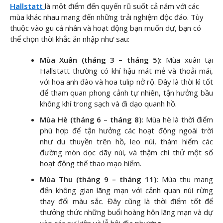
Hallstatt
là một điểm đến quyến rũ suốt cả năm với các
mùa khác nhau mang đến những trải nghiệm độc đáo. Tùy
thuộc vào gu cá nhân và hoạt động bạn muốn dự, bạn có
thể chọn thời khắc ăn nhập như sau:
Mùa Xuân (tháng 3 – tháng 5):
Mùa xuân tại
Hallstatt thường có khí hậu mát mẻ và thoải mái,
với hoa anh đào và hoa tulip nở rộ. Đây là thời kì tốt
để tham quan phong cảnh tự nhiên, tận hưởng bầu
không khí trong sạch và đi dạo quanh hồ.
Mùa Hè (tháng 6 – tháng 8):
Mùa hè là thời điểm
phù hợp để tận hưởng các hoạt động ngoài trời
như du thuyền trên hồ, leo núi, thám hiểm các
đường mòn dọc dãy núi, và thậm chí thử một số
hoạt động thể thao mạo hiểm.
Mùa Thu (tháng 9 – tháng 11):
Mùa thu mang
đến không gian lãng mạn với cảnh quan núi rừng
thay đổi màu sắc. Đây cũng là thời điểm tốt để
thưởng thức những buổi hoàng hôn lãng mạn và dự
vào các sự kiện và lễ hội địa phương.