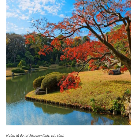
Ngắm lá đỏ tại Rikugien (ảnh: sưu tầm)