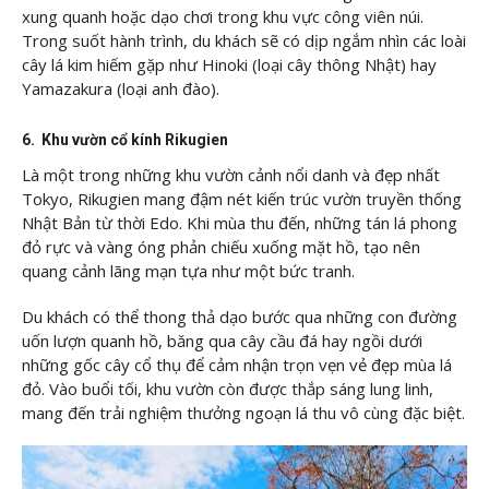
xung quanh hoặc dạo chơi trong khu vực công viên núi.
Trong suốt hành trình, du khách sẽ có dịp ngắm nhìn các loài
cây lá kim hiếm gặp như Hinoki (loại cây thông Nhật) hay
Yamazakura (loại anh đào).
6. Khu vườn cổ kính Rikugien
Là một trong những khu vườn cảnh nổi danh và đẹp nhất
Tokyo, Rikugien mang đậm nét kiến trúc vườn truyền thống
Nhật Bản từ thời Edo. Khi mùa thu đến, những tán lá phong
đỏ rực và vàng óng phản chiếu xuống mặt hồ, tạo nên
quang cảnh lãng mạn tựa như một bức tranh.
Du khách có thể thong thả dạo bước qua những con đường
uốn lượn quanh hồ, băng qua cây cầu đá hay ngồi dưới
những gốc cây cổ thụ để cảm nhận trọn vẹn vẻ đẹp mùa lá
đỏ. Vào buổi tối, khu vườn còn được thắp sáng lung linh,
mang đến trải nghiệm thưởng ngoạn lá thu vô cùng đặc biệt.