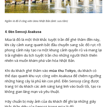
Ngắm lá đỏ ở công viên Ueno Nhật Bản (ảnh: sưu tầm)
4. Đền Sensoji Asakusa
Mùa lá đỏ là một thời khắc tuyệt trần để ghé thăm đền này,
khi cây cảnh xung quanh bắt đầu chuyển sang sắc đỏ rực rỡ.
phong cảnh này tạo ra một khung cảnh quyến rũ và mang lại
trải nghiệm du lịch tuyệt trần cho những người thích thiên
nhiên và muốn khám phá văn hóa Nhật Bản.
Khi du khách ghé thăm vào
mùa thu Tokyo
, du khách có
thể dạo quanh khu vực công viên Asakusa để chiêm ngưỡng
những hàng cây lá phủ kín con phố. Đền Sensoji cũng được
trang trí du khách các ánh sáng lung linh vào buổi tối, tạo ra
không gian lãng mạn và yêu thuật.
Hãy chuẩn bị máy ảnh của du khách để ghi lại những giây
khắc thần diệu của Sensoji trong mùa lá đỏ.