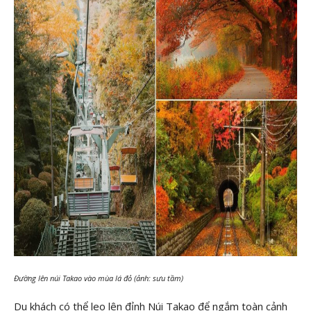
Đường lên núi Takao vào mùa lá đỏ (ảnh: sưu tầm)
Du khách có thể leo lên đỉnh Núi Takao để ngắm toàn cảnh