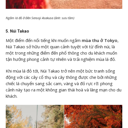
Ngắm lá đỏ ở Đền Sensoji Asakusa (ảnh: sưu tầm)
5. Núi Takao
Một điểm đến nổi tiếng khi muốn ngắm
mùa thu ở Tokyo
,
Núi Takao sở hữu một quan cảnh tuyệt vời từ đỉnh núi, là
một trong những điểm đến phổ thông cho du khách muốn
tận hưởng phong cảnh tự nhiên và trải nghiệm mùa lá đỏ.
Khi mùa lá đỏ tới, Núi Takao trở nên một bức tranh sống
động với các cây cổ thụ và cây thông được che bởi những
chiếc lá chuyển sang sắc cam, vàng và đỏ rực rỡ. phong
cảnh này tạo ra một không gian thái hoà và lãng mạn cho du
khách.