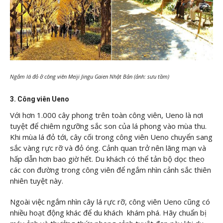
Ngắm lá đỏ ở công viên Meiji Jingu Gaien Nhật Bản (ảnh: sưu tầm)
3. Công viên Ueno
Với hơn 1.000 cây phong trên toàn công viên, Ueno là nơi
tuyệt để chiêm ngưỡng sắc son của lá phong vào mùa thu.
Khi mùa lá đỏ tới, cây cối trong công viên Ueno chuyển sang
sắc vàng rực rỡ và đỏ óng. Cảnh quan trở nên lãng mạn và
hấp dẫn hơn bao giờ hết. Du khách có thể tản bộ dọc theo
các con đường trong công viên để ngắm nhìn cảnh sắc thiên
nhiên tuyệt này.
Ngoài việc ngắm nhìn cây lá rực rỡ, công viên Ueno cũng có
nhiều hoạt động khác để du khách khám phá. Hãy chuẩn bị