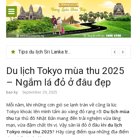
Skip
to
content
Tips du lịch Sri Lanka trọn vẹn cho người mới
24h ở Thụy Sĩ nên đi đâu, chơi gì?
Du lịch Tokyo mùa thu 2025
– Ngắm lá đỏ ở đâu đẹp
bao ky
September 29, 2025
Mỗi năm, khi những cơn gió se lạnh tràn về cũng là lúc
Tokyo khoác lên mình tấm áo vàng đỏ rạng rỡ.
Du lịch mùa
thu
tại thủ đô Nhật Bản mang đến trải nghiệm vừa lãng
mạn, vừa đậm chất thi vị. Vậy săn lá đỏ ở đâu khi
du lịch
Tokyo mùa thu 2025
? Hãy cùng
điểm qua những địa điểm