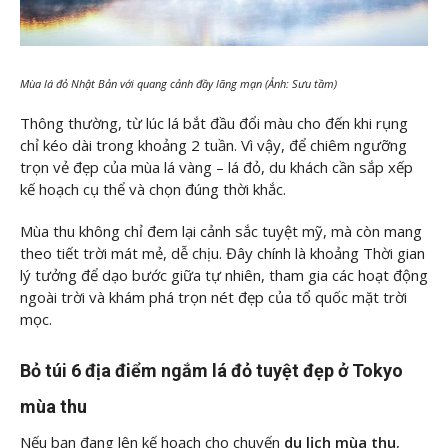
Mùa lá đỏ Nhật Bản với quang cảnh đầy lãng mạn (Ảnh: Sưu tầm)
Thông thường, từ lúc lá bắt đầu đổi màu cho đến khi rụng
chỉ kéo dài trong khoảng 2 tuần. Vì vậy, để chiêm ngưỡng
trọn vẻ đẹp của mùa lá vàng – lá đỏ, du khách cần sắp xếp
kế hoạch cụ thể và chọn đúng thời khắc.
Mùa thu không chỉ đem lại cảnh sắc tuyệt mỹ, mà còn mang
theo tiết trời mát mẻ, dễ chịu. Đây chính là khoảng Thời gian
lý tưởng để dạo bước giữa tự nhiên, tham gia các hoạt động
ngoài trời và khám phá trọn nét đẹp của tổ quốc mặt trời
mọc.
Bỏ túi 6 địa điểm ngắm lá đỏ tuyệt đẹp ở Tokyo
mùa thu
Nếu bạn đang lên kế hoạch cho chuyến
du lịch mùa thu
,