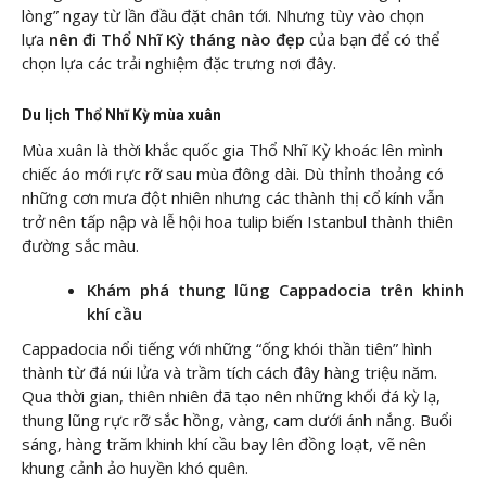
lòng” ngay từ lần đầu đặt chân tới. Nhưng tùy vào chọn
lựa
nên đi Thổ Nhĩ Kỳ tháng nào đẹp
của bạn để có thể
chọn lựa các trải nghiệm đặc trưng nơi đây.
Du lịch Thổ Nhĩ Kỳ mùa xuân
Mùa xuân là thời khắc quốc gia Thổ Nhĩ Kỳ khoác lên mình
chiếc áo mới rực rỡ sau mùa đông dài. Dù thỉnh thoảng có
những cơn mưa đột nhiên nhưng các thành thị cổ kính vẫn
trở nên tấp nập và lễ hội hoa tulip biến Istanbul thành thiên
đường sắc màu.
Khám phá thung lũng Cappadocia trên khinh
khí cầu
Cappadocia nổi tiếng với những “ống khói thần tiên” hình
thành từ đá núi lửa và trầm tích cách đây hàng triệu năm.
Qua thời gian, thiên nhiên đã tạo nên những khối đá kỳ lạ,
thung lũng rực rỡ sắc hồng, vàng, cam dưới ánh nắng. Buổi
sáng, hàng trăm khinh khí cầu bay lên đồng loạt, vẽ nên
khung cảnh ảo huyền khó quên.