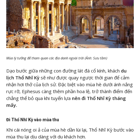
Mùa lý tưởng để tham quan các địa danh ngoài trời (Ảnh: Sưu tầm)
Dạo bước giữa những con đường lát đá cổ kính, khách
du
lịch Thổ Nhĩ Kỳ
sẽ như được quay ngược thời gian để cảm
nhận hơi thở của lịch sử. Đặc biệt vào mùa hè dưới ánh nắng
rực rỡ, Ephesus càng thêm phần hoa lệ, trở thành điểm đến
chẳng thể bỏ qua khi tuyển lựa
nên đi Thổ Nhĩ Kỳ tháng
mấy.
Đi Thổ Nhĩ Kỳ vào mùa thu
Khi cái nóng oi ả của mùa hè dần lùi lại, Thổ Nhĩ Kỳ bước vào
mùa thu lại dịu dàng với du khách hơn.