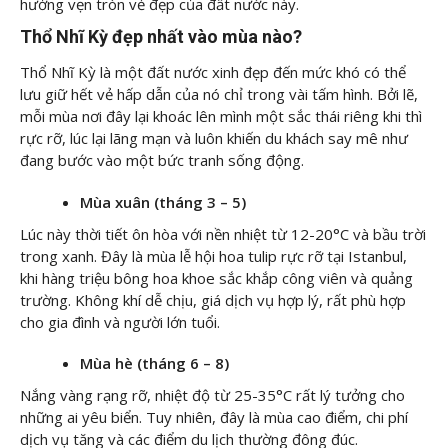
hưởng vẹn tròn vẻ đẹp của đất nước này.
Thổ Nhĩ Kỳ đẹp nhất vào mùa nào?
Thổ Nhĩ Kỳ là một đất nước xinh đẹp đến mức khó có thể
lưu giữ hết vẻ hấp dẫn của nó chỉ trong vài tấm hình. Bởi lẽ,
mỗi mùa nơi đây lại khoác lên mình một sắc thái riêng khi thì
rực rỡ, lúc lại lãng mạn và luôn khiến du khách say mê như
đang bước vào một bức tranh sống động.
Mùa xuân (tháng 3 – 5)
Lúc này thời tiết ôn hòa với nền nhiệt từ 12-20°C và bầu trời
trong xanh. Đây là mùa lễ hội hoa tulip rực rỡ tại Istanbul,
khi hàng triệu bông hoa khoe sắc khắp công viên và quảng
trường. Không khí dễ chịu, giá dịch vụ hợp lý, rất phù hợp
cho gia đình và người lớn tuổi.
Mùa hè (tháng 6 – 8)
Nắng vàng rạng rỡ, nhiệt độ từ 25-35°C rất lý tưởng cho
những ai yêu biển. Tuy nhiên, đây là mùa cao điểm, chi phí
dịch vụ tăng và các điểm du lịch thường đông đúc.