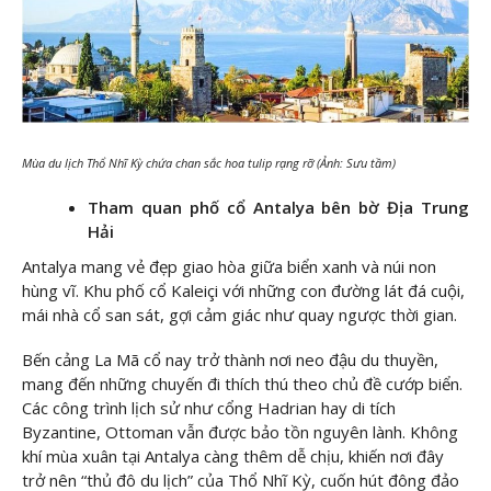
Mùa du lịch Thổ Nhĩ Kỳ chứa chan sắc hoa tulip rạng rỡ (Ảnh: Sưu tầm)
Tham quan phố cổ Antalya bên bờ Địa Trung
Hải
Antalya mang vẻ đẹp giao hòa giữa biển xanh và núi non
hùng vĩ. Khu phố cổ Kaleiçi với những con đường lát đá cuội,
mái nhà cổ san sát, gợi cảm giác như quay ngược thời gian.
Bến cảng La Mã cổ nay trở thành nơi neo đậu du thuyền,
mang đến những chuyến đi thích thú theo chủ đề cướp biển.
Các công trình lịch sử như cổng Hadrian hay di tích
Byzantine, Ottoman vẫn được bảo tồn nguyên lành. Không
khí mùa xuân tại Antalya càng thêm dễ chịu, khiến nơi đây
trở nên “thủ đô du lịch” của Thổ Nhĩ Kỳ, cuốn hút đông đảo