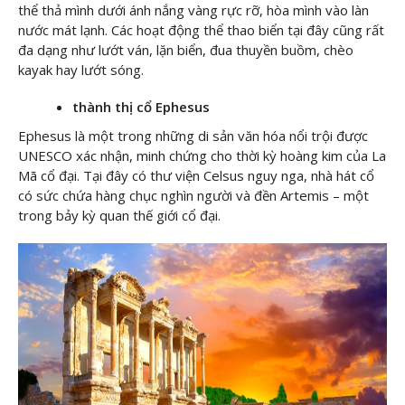
thể thả mình dưới ánh nắng vàng rực rỡ, hòa mình vào làn
nước mát lạnh. Các hoạt động thể thao biển tại đây cũng rất
đa dạng như lướt ván, lặn biển, đua thuyền buồm, chèo
kayak hay lướt sóng.
thành thị cổ Ephesus
Ephesus là một trong những di sản văn hóa nổi trội được
UNESCO xác nhận, minh chứng cho thời kỳ hoàng kim của La
Mã cổ đại. Tại đây có thư viện Celsus nguy nga, nhà hát cổ
có sức chứa hàng chục nghìn người và đền Artemis – một
trong bảy kỳ quan thế giới cổ đại.