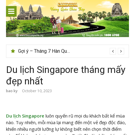
Skip
to
content
Tips du lịch Sri Lanka trọn vẹn cho người mới
Gợi ý – Tháng 7 Hàn Quốc nên đi đâu, mặc gì đẹp?
Du lịch Singapore tháng mấy
đẹp nhất
bao ky
October 10, 2023
Du lịch Singapore
luôn quyến rũ mọi du khách bất kể mùa
nào. Tuy nhiên, mỗi mùa lại mang đến một vẻ đẹp độc đáo,
khiến nhiều người lưỡng lự không biết nên chọn thời điểm