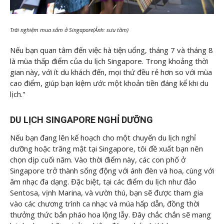
Trãi nghiệm mua sắm ở Singapore(Ảnh: sưu tầm)
Nếu bạn quan tâm đến việc hà tiện uổng, tháng 7 và tháng 8
là mùa thấp điểm của du lịch Singapore. Trong khoảng thời
gian này, với ít du khách đến, mọi thứ đều rẻ hơn so với mùa
cao điểm, giúp bạn kiệm ước một khoản tiền đáng kể khi du
lịch."
DU LỊCH SINGAPORE NGHỈ DƯỠNG
Nếu bạn đang lên kế hoạch cho một chuyến du lịch nghỉ
dưỡng hoặc trăng mật tại Singapore, tôi đề xuất bạn nên
chọn dịp cuối năm. Vào thời điểm này, các con phố ở
Singapore trở thành sống động với ánh đèn và hoa, cùng với
âm nhạc đa dạng. Đặc biệt, tại các điểm du lịch như đảo
Sentosa, vịnh Marina, và vườn thú, bạn sẽ được tham gia
vào các chương trình ca nhạc và múa hấp dẫn, đồng thời
thưởng thức bắn pháo hoa lộng lẫy. Đây chắc chắn sẽ mang