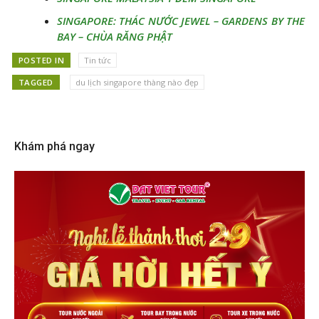
SINGAPORE: THÁC NƯỚC JEWEL – GARDENS BY THE
BAY – CHÙA RĂNG PHẬT
POSTED IN
Tin tức
TAGGED
du lịch singapore thàng nào đẹp
Khám phá ngay