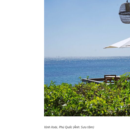
Vịnh Xoài, Phú Quốc (Ảnh: Sưu tầm)