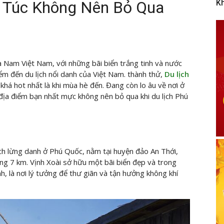
ự Túc Không Nên Bỏ Qua
K
 Nam Việt Nam, với những bãi biển trắng tinh và nước
ểm đến du lịch nổi danh của Việt Nam. thành thử,
Du lịch
khá hot nhất là khi mùa hè đến. Đang còn lo âu về nơi ở
 địa điểm bạn nhất mực không nên bỏ qua khi du lịch Phú
ịch lừng danh ở Phú Quốc, nằm tại huyện đảo An Thới,
g 7 km. Vịnh Xoài sở hữu một bãi biển đẹp và trong
h, là nơi lý tưởng để thư giãn và tận hưởng không khí