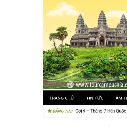
Skip
to
content
TRANG CHỦ
TIN TỨC
ẨM T
BẢNG TIN:
Tips du lịch Sri Lanka trọ
Gợi ý – Tháng 7 Hàn Quốc 