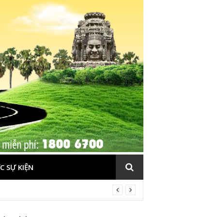
C SỰ KIỆN