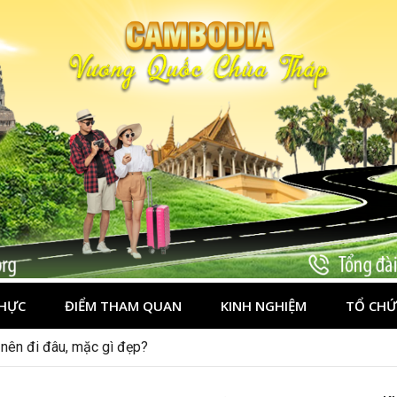
HỰC
ĐIỂM THAM QUAN
KINH NGHIỆM
TỔ CHỨ
n vẹn cho người mới
nên đi đâu, mặc gì đẹp?