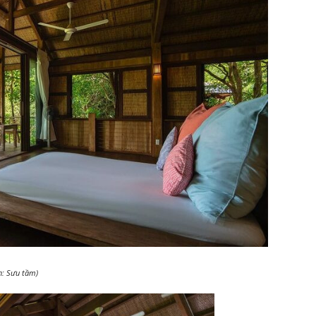
h: Sưu tầm)