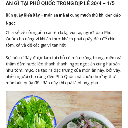
ĂN GÌ TẠI PHÚ QUỐC TRONG DỊP LỄ 30/4 – 1/5
Bún quậy Kiến Xây – món ăn mà ai cũng muốn thử khi đến đảo
Ngọc
Chia sẻ về cỗi nguồn cái tên lạ lạ, vui tai, người dân Phú
Quốc cho năng vì khi ăn thực khách phải quậy đều để chín
tôm, cá và để các gia vị tan hết.
Sợi bún ở đây được làm tại chỗ có màu trắng trong, mềm và
thấm đẫm nước lèo thanh thanh, ngọt ngọt ăn cùng hải sản
như tôm, mực, cá tạo ra đặc trưng của món ăn này. bởi vậy,
nhiều người cho rằng đến Phú Quốc mà chưa thưởng thức
món bún quậy độc đáo này thì quả là phung phá.