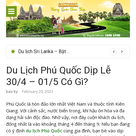
Skip
to
content
Gợi ý – Tháng 7 Hàn Quốc nên đi đâu, mặc gì đẹp?
Du Lịch Phú Quốc Dịp Lễ
30/4 – 01/5 Có Gì?
bao ky
February 20, 2023
Phú Quốc là hòn đảo lớn nhất Việt Nam và thuộc tỉnh Kiên
Giang. Với cảnh sắc, nước biển trong, khí hậu ôn hòa và đa
dạng hải sản độc đáo. Nhờ vậy, nơi đây cuộn khách du lịch,
đông nhất là vào khoảng tháng 4 đến tháng 9. Nếu bạn đang
có ý định
du lịch Phú Quốc
cùng gia đình, bạn bè vào dịp