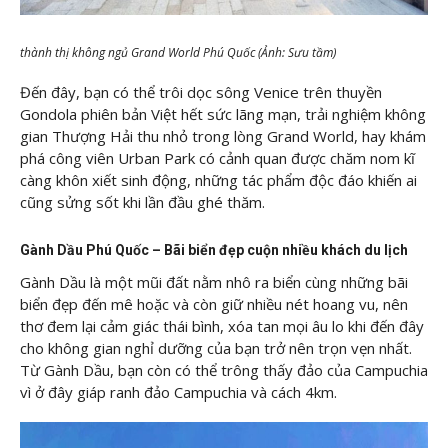
thành thị không ngủ Grand World Phú Quốc (Ảnh: Sưu tầm)
Đến đây, bạn có thể trôi dọc sông Venice trên thuyền
Gondola phiên bản Việt hết sức lãng mạn, trải nghiệm không
gian Thượng Hải thu nhỏ trong lòng Grand World, hay khám
phá công viên Urban Park có cảnh quan được chăm nom kĩ
càng khôn xiết sinh động, những tác phẩm độc đáo khiến ai
cũng sửng sốt khi lần đầu ghé thăm.
Gành Dầu Phú Quốc – Bãi biển đẹp cuộn nhiều khách du lịch
Gành Dầu là một mũi đất nằm nhô ra biển cùng những bãi
biển đẹp đến mê hoặc và còn giữ nhiều nét hoang vu, nên
thơ đem lại cảm giác thái bình, xóa tan mọi âu lo khi đến đây
cho không gian nghỉ dưỡng của bạn trở nên trọn vẹn nhất.
Từ Gành Dầu, bạn còn có thể trông thấy đảo của Campuchia
vì ở đây giáp ranh đảo Campuchia và cách 4km.