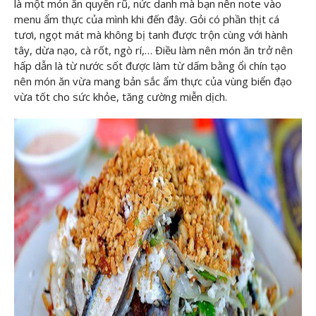
là một món ăn quyến rũ, nức danh mà bạn nên note vào
menu ẩm thực của mình khi đến đây. Gỏi có phần thịt cá
tươi, ngọt mát mà không bị tanh được trộn cùng với hành
tây, dừa nạo, cà rốt, ngò rí,… Điều làm nên món ăn trở nên
hấp dẫn là từ nước sốt được làm từ dấm bằng ổi chín tạo
nên món ăn vừa mang bản sắc ẩm thực của vùng biển đạo
vừa tốt cho sức khỏe, tăng cường miễn dịch.