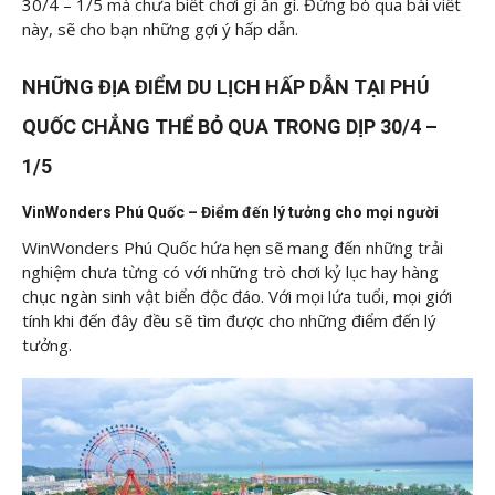
30/4 – 1/5 mà chưa biết chơi gì ăn gì. Đừng bỏ qua bài viết
này, sẽ cho bạn những gợi ý hấp dẫn.
NHỮNG ĐỊA ĐIỂM DU LỊCH HẤP DẪN TẠI PHÚ
QUỐC CHẲNG THỂ BỎ QUA TRONG DỊP 30/4 –
1/5
VinWonders Phú Quốc – Điểm đến lý tưởng cho mọi người
WinWonders Phú Quốc hứa hẹn sẽ mang đến những trải
nghiệm chưa từng có với những trò chơi kỷ lục hay hàng
chục ngàn sinh vật biển độc đáo. Với mọi lứa tuổi, mọi giới
tính khi đến đây đều sẽ tìm được cho những điểm đến lý
tưởng.