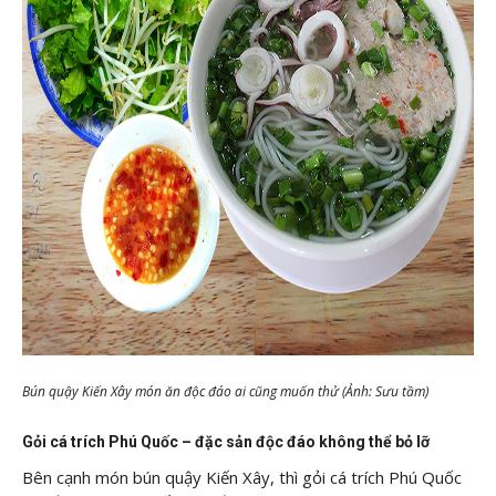
Bún quậy Kiến Xây món ăn độc đáo ai cũng muốn thử (Ảnh: Sưu tầm)
Gỏi cá trích Phú Quốc – đặc sản độc đáo không thể bỏ lỡ
Bên cạnh món bún quậy Kiến Xây, thì gỏi cá trích Phú Quốc