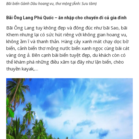
Bãi biển Gành Dầu hoang vu, thơ mộng (Ảnh: Sưu tầm)
Bãi Ông Lang Phú Quốc – ăn nhập cho chuyến đi cả gia đình
Bãi Ông Lang tuy không đẹp và đông đúc như bãi Sao, bãi
Khem nhưng lại có sức hút riêng với không gian hoang vu,
không ầm ĩ và thanh thản. Hàng cây xanh mát chạy dọc bờ
biển, cảnh biển thơ mộng nước biển xanh ngọc cùng bãi cát
vàng óng ả. Bên cạnh bãi biển tuyệt đẹp, du khách còn có
thể khám phá những điều xăm tại đây như lặn biển, chèo
thuyền kayak,…