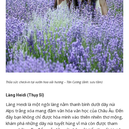
Thỏa sức check-in tại vườn hoa oải hương – Tân Cương (ảnh: sưu tầm)
Làng Heidi (Thụy Sĩ)
Làng Heidi là một ngôi làng nằm thanh bình dưới dãy núi
Alps trắng xóa mang đậm văn hóa văn học của Châu Âu. Đến
đây bạn không chỉ được hòa mình vào thiên nhiên thơ mộng,
khám phá những dãy núi tuyết hùng vĩ mà còn được tham