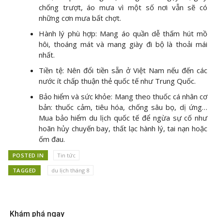
chống trượt, áo mưa vì một số nơi vẫn sẽ có
những cơn mưa bất chợt.
Hành lý phù hợp: Mang áo quần dễ thấm hút mồ
hôi, thoáng mát và mang giày đi bộ là thoải mái
nhất.
Tiền tệ: Nên đổi tiền sẵn ở Việt Nam nếu đến các
nước ít chấp thuận thẻ quốc tế như Trung Quốc.
Bảo hiểm và sức khỏe: Mang theo thuốc cá nhân cơ
bản: thuốc cảm, tiêu hóa, chống sâu bọ, dị ứng…
Mua bảo hiểm du lịch quốc tế để ngừa sự cố như
hoãn hủy chuyến bay, thất lạc hành lý, tai nạn hoặc
ốm đau.
POSTED IN
Tin tức
TAGGED
du lịch tháng 8
Khám phá ngay