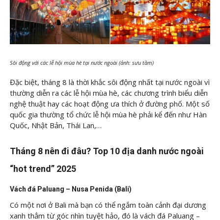
Sôi động với các lễ hội mùa hè tại nước ngoài (ảnh: sưu tầm)
Đặc biệt, tháng 8 là thời khắc sôi động nhất tại nước ngoài vì
thường diễn ra các lễ hội mùa hè, các chương trình biểu diễn
nghệ thuật hay các hoạt động ưa thích ở đường phố. Một số
quốc gia thường tổ chức lễ hội mùa hè phải kể đến như Hàn
Quốc, Nhật Bản, Thái Lan,…
Tháng 8 nên đi đâu? Top 10 địa danh nước ngoài
“hot trend” 2025
Vách đá Paluang – Nusa Penida (Bali)
Có một nơi ở Bali mà bạn có thể ngắm toàn cảnh đại dương
xanh thẳm từ góc nhìn tuyệt hảo, đó là vách đá Paluang –