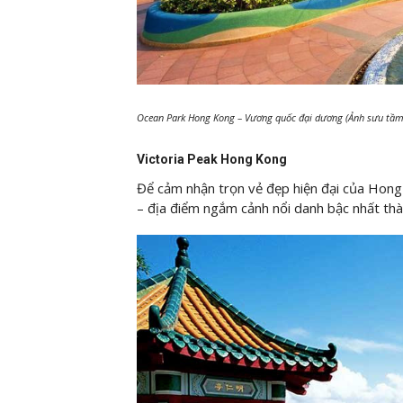
Ocean Park Hong Kong – Vương quốc đại dương (Ảnh sưu tầm
Victoria Peak Hong Kong
Để cảm nhận trọn vẻ đẹp hiện đại của Hong 
– địa điểm ngắm cảnh nổi danh bậc nhất thà