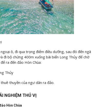
m)
ngoại ô, đi qua trọng điểm điều dưỡng, sau đó đến ngã
và đi bộ chừng 400m xuống bãi biển Long Thủy để chờ
u để ra đến đảo Hòn Chùa:
ong Thủy
 thuê thuyền của ngư dân ra đảo.
I NGHIỆM THÚ VỊ
i đảo Hòn Chùa