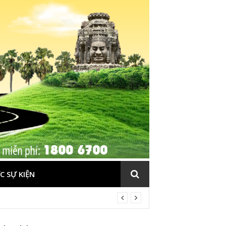
C SỰ KIỆN