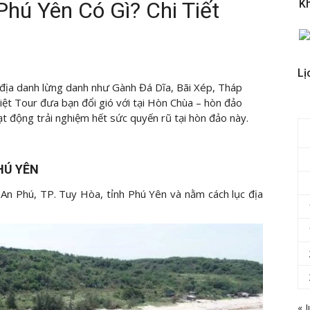
hú Yên Có Gì? Chi Tiết
K
Lị
 địa danh lừng danh như Gành Đá Dĩa, Bãi Xép, Tháp
ệt Tour đưa bạn đổi gió với tại Hòn Chùa – hòn đảo
ạt động trải nghiệm hết sức quyến rũ tại hòn đảo này.
HÚ YÊN
 An Phú, TP. Tuy Hòa, tỉnh Phú Yên và nằm cách lục địa
« J