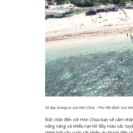
Vẻ đẹp hoang vu của Hòn Chùa – Phú Yên (Ảnh: Sưu tầ
Đặt chân đến với Hòn Chùa bạn sẽ cảm nhận 
nắng vàng và nhiều rạn hô đầy màu sắc tuy
chính bởi vậy cuốn rất nhiều du khách đến