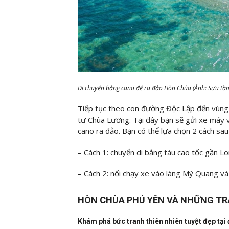
Di chuyển bằng cano để ra đảo Hòn Chùa (Ảnh: Sưu tầ
Tiếp tục theo con đường Độc Lập đến vùng 
tư Chùa Lương. Tại đây bạn sẽ gửi xe máy 
cano ra đảo. Bạn có thể lựa chọn 2 cách sa
– Cách 1: chuyển di bằng tàu cao tốc gần L
– Cách 2: nối chạy xe vào làng Mỹ Quang và
HÒN CHÙA PHÚ YÊN VÀ NHỮNG TRẢ
Khám phá bức tranh thiên nhiên tuyệt đẹp tạ