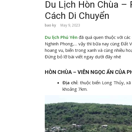
Du Lịch Hòn Chùa – P
Cách Di Chuyển
bao ky
May 9, 2023
Du lịch Phú Yên
đã quá quen thuộc với các
Nghinh Phong,… vậy thì bữa nay cùng Đất Vi
hoang vu, biển trong xanh và cùng nhiều ho
Đừng bỏ lỡ bài viết ngay dưới đây nhé
HÒN CHÙA – VIÊN NGỌC ẨN CỦA P
Địa chỉ:
thuộc biển Long Thủy, xã
khoảng 7km.