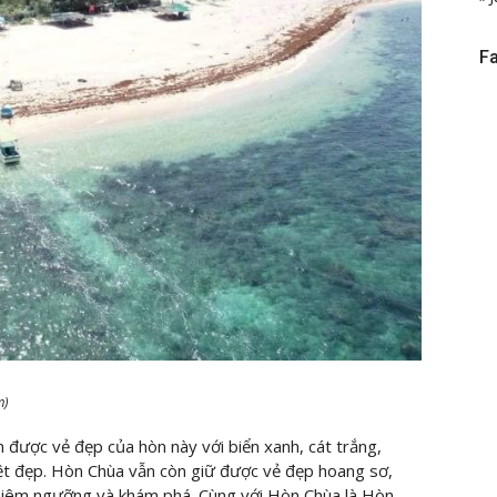
F
m)
được vẻ đẹp của hòn này với biển xanh, cát trắng,
ệt đẹp. Hòn Chùa vẫn còn giữ được vẻ đẹp hoang sơ,
 chiêm ngưỡng và khám phá. Cùng với Hòn Chùa là Hòn