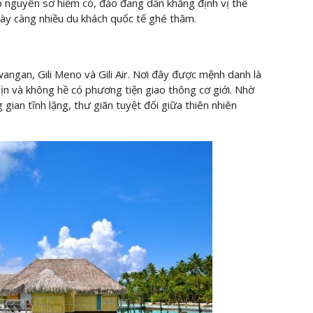
p nguyên sơ hiếm có, đảo đang dần khẳng định vị thế
ngày càng nhiều du khách quốc tế ghé thăm.
angan, Gili Meno và Gili Air. Nơi đây được mệnh danh là
 mịn và không hề có phương tiện giao thông cơ giới. Nhờ
ian tĩnh lặng, thư giãn tuyệt đối giữa thiên nhiên