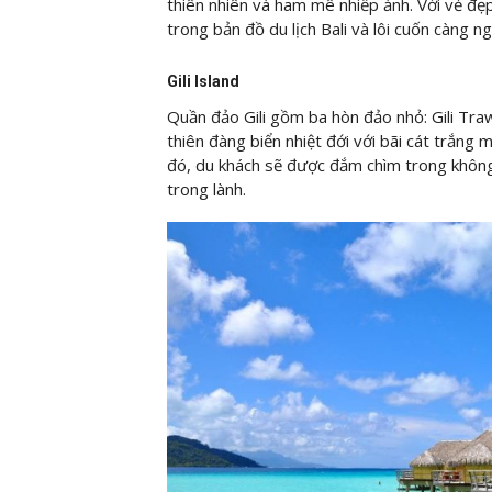
thiên nhiên và ham mê nhiếp ảnh. Với vẻ đẹ
trong bản đồ du lịch Bali và lôi cuốn càng 
Gili Island
Quần đảo Gili gồm ba hòn đảo nhỏ: Gili Traw
thiên đàng biển nhiệt đới với bãi cát trắng
đó, du khách sẽ được đắm chìm trong không g
trong lành.