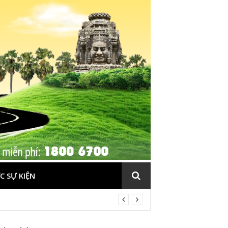
C SỰ KIỆN