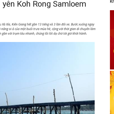
nh yên Koh Rong Samloem
K
Xà Xía, Kiên Giang hết gần 13 tiếng và 3 lần đổi xe. Bước xuống ngay
 nắng oi ả của một buổi trưa mùa hè, cộng với thời gian di chuyển làm
gần với trạm tàu nhanh, chúng tôi lót dạ chờ tới giờ khởi hành.