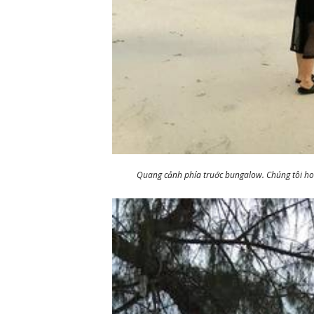
Quang cảnh phía truớc bungalow. Chúng tôi hoà