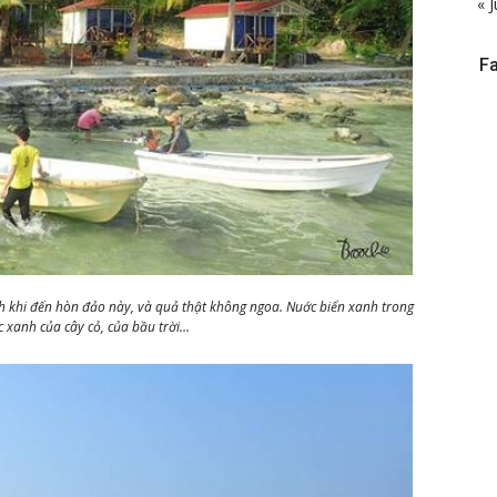
« J
F
ch khi đến hòn đảo này, và quả thật không ngoa. Nuớc biển xanh trong
c xanh của cây cỏ, của bầu trời…