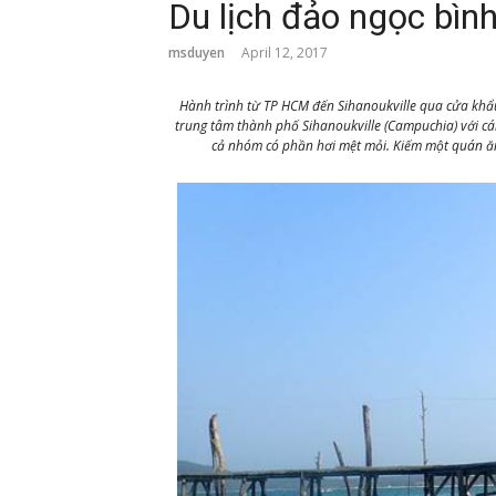
Du lịch đảo ngọc bì
msduyen
April 12, 2017
Hành trình từ TP HCM đến Sihanoukville qua cửa khẩu 
trung tâm thành phố Sihanoukville (Campuchia) với cái
cả nhóm có phần hơi mệt mỏi. Kiếm một quán ăn 