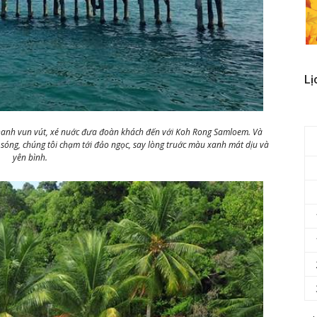
Lị
hanh vun vút, xé nuớc đưa đoàn khách đến với Koh Rong Samloem. Và
 sóng, chúng tôi chạm tới đảo ngọc, say lòng truớc màu xanh mát dịu và
yên bình.