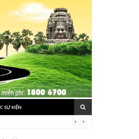
C SỰ KIỆN