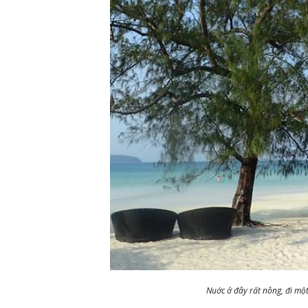
Nuớc ở đây rất nông, đi mộ