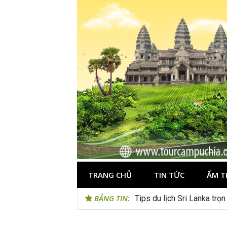
Skip
to
content
TRANG CHỦ
TIN TỨC
ẨM T
BẢNG TIN:
Tips du lịch Sri Lanka trọ