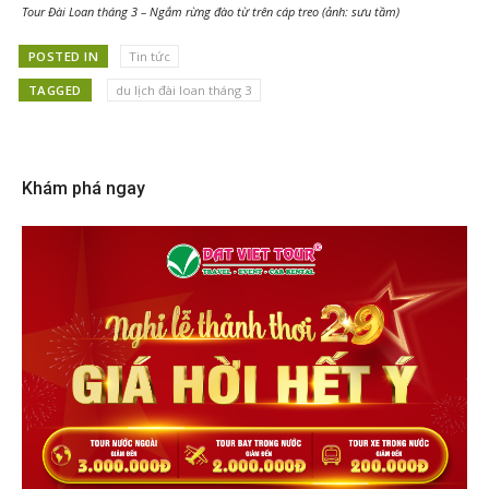
Tour Đài Loan tháng 3 – Ngắm rừng đào từ trên cáp treo (ảnh: sưu tầm)
POSTED IN
Tin tức
TAGGED
du lịch đài loan tháng 3
Khám phá ngay