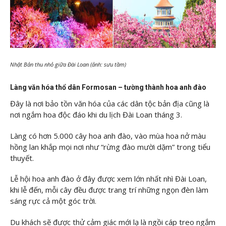
Nhật Bản thu nhỏ giữa Đài Loan (ảnh: sưu tầm)
Làng văn hóa thổ dân Formosan – tường thành hoa anh đào
Đây là nơi bảo tồn văn hóa của các dân tộc bản địa cũng là
nơi ngắm hoa độc đáo khi du lịch Đài Loan tháng 3.
Làng có hơn 5.000 cây hoa anh đào, vào mùa hoa nở màu
hồng lan khắp mọi nơi như “rừng đào mười dặm” trong tiểu
thuyết.
Lễ hội hoa anh đào ở đây được xem lớn nhất nhì Đài Loan,
khi lễ đến, mỗi cây đều được trang trí những ngọn đèn làm
sáng rực cả một góc trời.
Du khách sẽ được thử cảm giác mới lạ là ngồi cáp treo ngắm