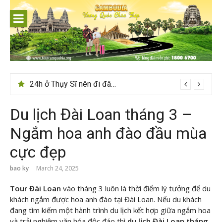
Skip
to
content
24h ở Thụy Sĩ nên đi đâu, chơi gì?
Du lịch Đài Loan tháng 3 –
Ngắm hoa anh đào đầu mùa
cực đẹp
bao ky
March 24, 2025
Tour Đài Loan
vào tháng 3 luôn là thời điểm lý tưởng để du
khách ngắm được hoa anh đào tại Đài Loan. Nếu du khách
đang tìm kiếm một hành trình du lịch kết hợp giữa ngắm hoa
và trải nghiệm văn hóa độc đáo thì
du lịch Đài Loan tháng