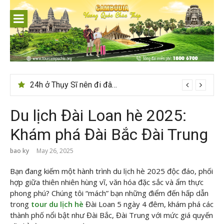
Skip
to
content
Du lịch Sri Lanka – Bật mí nên đi mùa nào đẹp
24h ở Thụy Sĩ nên đi đâu, chơi gì?
Du lịch Đài Loan hè 2025:
Khám phá Đài Bắc Đài Trung
bao ky
May 26, 2025
Bạn đang kiếm một hành trình du lịch hè 2025 độc đáo, phối
hợp giữa thiên nhiên hùng vĩ, văn hóa đặc sắc và ẩm thực
phong phú? Chúng tôi “mách” bạn những điểm đến hấp dẫn
trong
tour du lịch hè
Đài Loan 5 ngày 4 đêm, khám phá các
thành phố nổi bật như Đài Bắc, Đài Trung với mức giá quyến