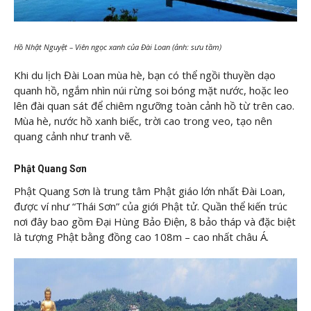
Hồ Nhật Nguyệt – Viên ngọc xanh của Đài Loan (ảnh: sưu tầm)
Khi du lịch Đài Loan mùa hè, bạn có thể ngồi thuyền dạo
quanh hồ, ngắm nhìn núi rừng soi bóng mặt nước, hoặc leo
lên đài quan sát để chiêm ngưỡng toàn cảnh hồ từ trên cao.
Mùa hè, nước hồ xanh biếc, trời cao trong veo, tạo nên
quang cảnh như tranh vẽ.
Phật Quang Sơn
Phật Quang Sơn là trung tâm Phật giáo lớn nhất Đài Loan,
được ví như “Thái Sơn” của giới Phật tử. Quần thể kiến trúc
nơi đây bao gồm Đại Hùng Bảo Điện, 8 bảo tháp và đặc biệt
là tượng Phật bằng đồng cao 108m – cao nhất châu Á.