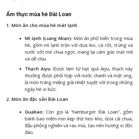
Ẩm thực mùa hè Đài Loan
1. Món ăn cho mùa hè mát lạnh
Mì lạnh (Liang Mian):
Món ăn phổ biến trong mùa
hè, gồm mì lạnh trộn với dưa leo, cà rốt, trứng và
nước sốt mè chua ngọt, mang lại cảm giác mát mẻ
và dễ chịu.
Thạch Aiyu:
Được làm từ hạt quả Aiyu, thạch này
thường được phối hợp với nước chanh và mật ong,
là món tráng miệng giải nhiệt tuyệt vời trong những
ngày hè oi bức.
2. Món ăn đặc sản Đài Loan
Guabao:
Còn gọi là "hamburger Đài Loan", gồm
bánh bao mềm mịn kẹp thịt heo kho, dưa cải chua,
đậu phộng nghiền và rau mùi, tạo nên hương vị độc
đáo.