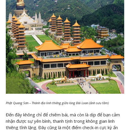
Phật Quang Sơn – Thánh địa linh thiêng giữa lòng Đài Loan (ảnh sưu tầm)
Đến đây không chỉ để chiêm bái, mà còn là dịp để bạn cảm
nhận được sự yên bình, thanh tịnh trong không gian linh
thiêng tĩnh lặng. Đây cũng là một điểm check-in cực kỳ ấn