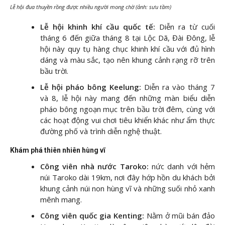
Lễ hội đua thuyền rồng được nhiều người mong chờ (ảnh: sưu tầm)
Lễ hội khinh khí cầu quốc tế:
Diễn ra từ cuối
tháng 6 đến giữa tháng 8 tại Lộc Dã, Đài Đông, lễ
hội này quy tụ hàng chục khinh khí cầu với đủ hình
dáng và màu sắc, tạo nên khung cảnh rạng rỡ trên
bầu trời.
Lễ hội pháo bông Keelung:
Diễn ra vào tháng 7
và 8, lễ hội này mang đến những màn biểu diễn
pháo bông ngoạn mục trên bầu trời đêm, cùng với
các hoạt động vui chơi tiêu khiển khác như ẩm thực
đường phố và trình diễn nghệ thuật.
Khám phá thiên nhiên hùng vĩ
Công viên nhà nước Taroko:
nức danh với hẻm
núi Taroko dài 19km, nơi đây hớp hồn du khách bởi
khung cảnh núi non hùng vĩ và những suối nhỏ xanh
mênh mang.
Công viên quốc gia Kenting:
Nằm ở mũi bán đảo