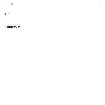
31
« Jul
Fanpage