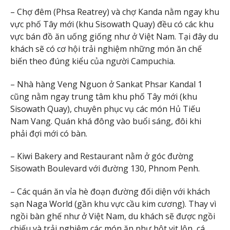
– Chợ đêm (Phsa Reatrey) và chợ Kanda nằm ngay khu
vực phố Tây mới (khu Sisowath Quay) đều có các khu
vực bán đồ ăn uống giống như ở Việt Nam. Tại đây du
khách sẽ có cơ hội trải nghiệm những món ăn chế
biến theo đúng kiểu của người Campuchia.
– Nhà hàng Veng Nguon ở Sankat Phsar Kandal 1
cũng nằm ngay trung tâm khu phố Tây mới (khu
Sisowath Quay), chuyên phục vụ các món Hủ Tiếu
Nam Vang. Quán khá đông vào buổi sáng, đôi khi
phải đợi mới có bàn.
– Kiwi Bakery and Restaurant nằm ở góc đường
Sisowath Boulevard với đường 130, Phnom Penh.
– Các quán ăn vỉa hè đoạn đường đối diện với khách
sạn Naga World (gần khu vực cầu kim cương). Thay vì
ngồi bàn ghế như ở Việt Nam, du khách sẽ được ngồi
chiếu và trải nghiệm các món ăn như hột vịt lộn, cá