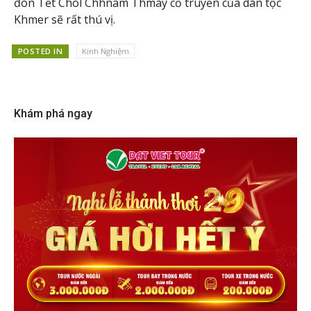
đón Tết Chol Chhnam Thmay cổ truyền của dân tộc
Khmer sẽ rất thú vị.
POSTED IN
Kinh Nghiệm
Khám phá ngay