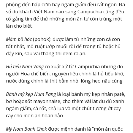
phộng đến hấp cơm hay ngâm giấm đều rất ngon. Đa
số du khách Việt Nam nào sang Campuchia cũng đều
cố gắng tìm để thử những món ăn từ côn trùng một
lần cho biết.
Mắm bồ hóc
(pohok): được làm từ những con cá con
tốt nhất, mổ ruột ướp muối rồi để trong tủ hoặc hủ
đậy kín, sau vài tháng thì đem ra ăn.
Hủ tiếu Nam Vang
có xuất xứ từ Campuchia nhưng do
người Hoa chế biến, nguyên liệu chính là hủ tiếu khô,
nước dùng chính là thịt bằm nhỏ, lòng heo nấu cùng.
Bánh mỳ kẹp Num Pang
là loại bánh mỳ kẹp nhân patê,
bơ hoặc sốt mayonnaise, cho thêm vài lát đu đủ xanh
ngâm giấm, cà rốt, chả lụa và một chút tương ớt cay
cay cho món ăn hoàn hảo.
Mỳ Nom Banh Chok
được mệnh danh là “món ăn quốc