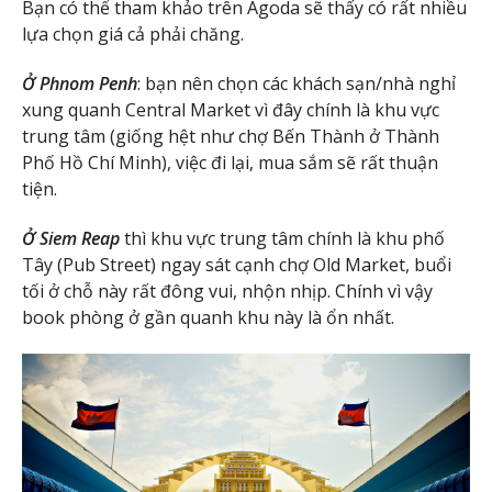
Bạn có thể tham khảo trên Agoda sẽ thấy có rất nhiều
lựa chọn giá cả phải chăng.
Ở Phnom Penh
: bạn nên chọn các khách sạn/nhà nghỉ
xung quanh Central Market vì đây chính là khu vực
trung tâm (giống hệt như chợ Bến Thành ở Thành
Phố Hồ Chí Minh), việc đi lại, mua sắm sẽ rất thuận
tiện.
Ở Siem Reap
thì khu vực trung tâm chính là khu phố
Tây (Pub Street) ngay sát cạnh chợ Old Market, buổi
tối ở chỗ này rất đông vui, nhộn nhịp. Chính vì vậy
book phòng ở gần quanh khu này là ổn nhất.