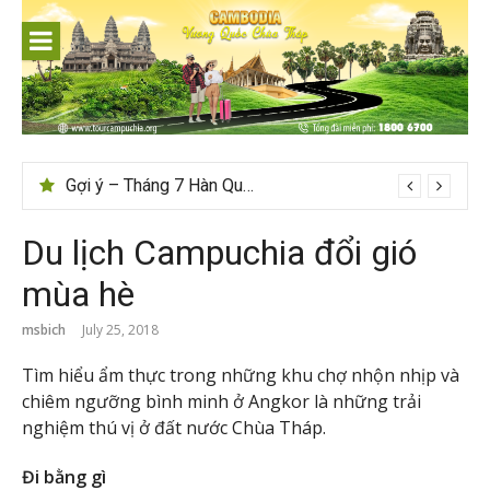
Skip
to
content
Tips du lịch Sri Lanka trọn vẹn cho người mới
Gợi ý – Tháng 7 Hàn Quốc nên đi đâu, mặc gì đẹp?
Du lịch Campuchia đổi gió
mùa hè
msbich
July 25, 2018
Tìm hiểu ẩm thực trong những khu chợ nhộn nhịp và
chiêm ngưỡng bình minh ở Angkor là những trải
nghiệm thú vị ở đất nước Chùa Tháp.
Đi bằng gì