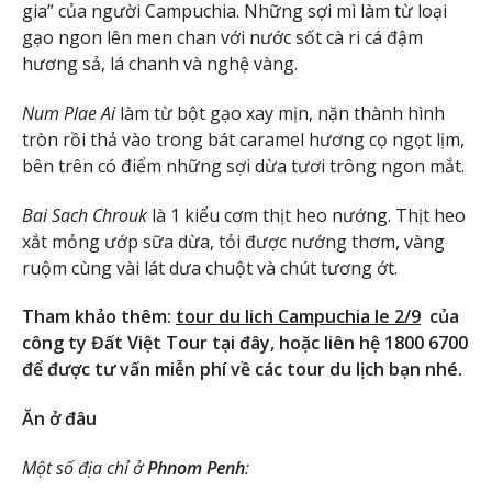
gia” của người Campuchia. Những sợi mì làm từ loại
gạo ngon lên men chan với nước sốt cà ri cá đậm
hương sả, lá chanh và nghệ vàng.
Num Plae Ai
làm từ bột gạo xay mịn, nặn thành hình
tròn rồi thả vào trong bát caramel hương cọ ngọt lịm,
bên trên có điểm những sợi dừa tươi trông ngon mắt.
Bai Sach Chrouk
là 1 kiểu cơm thịt heo nướng. Thịt heo
xắt mỏng ướp sữa dừa, tỏi được nướng thơm, vàng
ruộm cùng vài lát dưa chuột và chút tương ớt.
Tham khảo thêm:
tour du lich Campuchia le 2/9
của
công ty Đất Việt Tour tại đây, hoặc liên hệ 1800 6700
để được tư vấn miễn phí về các tour du lịch bạn nhé.
Ăn ở đâu
Một số địa chỉ ở
Phnom Penh
: