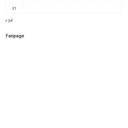
31
« Jul
Fanpage