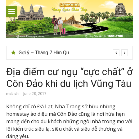
Skip
to
content
Gợi ý – Tháng 7 Hàn Quốc nên đi đâu, mặc gì đẹp?
Địa điểm cư ngụ “cực chất” ở
Côn Đảo khi du lịch Vũng Tàu
msbich
June 28, 2017
Không chỉ có Đà Lạt, Nha Trang sở hữu những
homestay ảo diệu mà Côn Đảo cũng là nơi hứa hẹn
mang đến cho du khách những ngôi nhà trong mơ với
lối kiến trúc siêu lạ, siêu chất và siêu dễ thương và
đáng yêu.