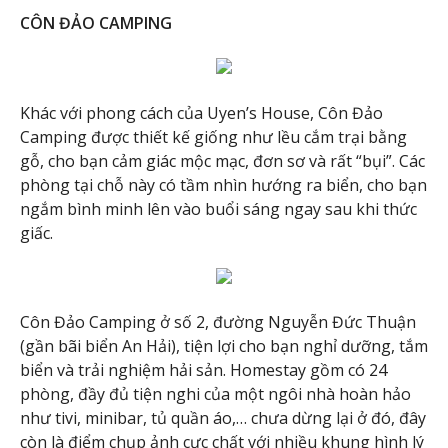
CÔN ĐẢO CAMPING
Khác với phong cách của Uyen’s House, Côn Đảo
Camping được thiết kế giống như lều cắm trại bằng
gỗ, cho bạn cảm giác mộc mạc, đơn sơ và rất “bụi”. Các
phòng tại chỗ này có tầm nhìn hướng ra biển, cho bạn
ngắm bình minh lên vào buổi sáng ngay sau khi thức
giấc.
Côn Đảo Camping ở số 2, đường Nguyễn Đức Thuận
(gần bãi biển An Hải), tiện lợi cho bạn nghỉ dưỡng, tắm
biển và trải nghiệm hải sản. Homestay gồm có 24
phòng, đầy đủ tiện nghi của một ngôi nhà hoàn hảo
như tivi, minibar, tủ quần áo,… chưa dừng lại ở đó, đây
còn là điểm chụp ảnh cực chất với nhiều khung hình lý