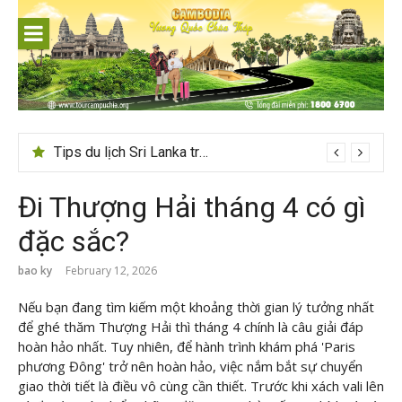
Skip
to
content
Tips du lịch Sri Lanka trọn vẹn cho người mới
24h ở Thụy Sĩ nên đi đâu, chơi gì?
Đi Thượng Hải tháng 4 có gì
đặc sắc?
bao ky
February 12, 2026
Nếu bạn đang tìm kiếm một khoảng thời gian lý tưởng nhất
để ghé thăm Thượng Hải thì tháng 4 chính là câu giải đáp
hoàn hảo nhất. Tuy nhiên, để hành trình khám phá 'Paris
phương Đông' trở nên hoàn hảo, việc nắm bắt sự chuyển
giao thời tiết là điều vô cùng cần thiết. Trước khi xách vali lên