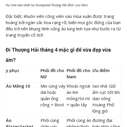
Vui chơi náo nhiệt tại Disneyland Thượng Hải (Ảnh: sưu tầm)
Đặc biệt, khuôn viên công viên vào mùa xuân được trang
hoàng bởi ngàn sắc hoa rạng rỡ, biến mọi góc đứng của bạn
đều trở nên khung hình sống ảo lung linh tựa như bước ra từ
trang truyện cổ tích
Đi Thượng Hải tháng 4 mặc gì để vừa đẹp vừa
ấm?
y phục
Phối đồ cho
Phối đồ cho
Ưu điểm
Nữ
Nam
Áo Măng tô
Mix cùng váy
Khoác ngoài
tao nhã: Giữ
dài hoặc
áo len
ấm cực tốt khi
quần ống
mỏng/Sơ mi
dạo sông
rộng + Boot
+ quần tây
Hoàng Phố
lộng gió
Áo
Phối cùng
Phối cùng áo
đương đại:
Blazer/Jacket
chân váy
phông/Polo
hợp nhịp sống