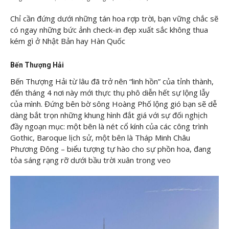
Chỉ cần đứng dưới những tán hoa rợp trời, bạn vững chắc sẽ
có ngay những bức ảnh check-in đẹp xuất sắc không thua
kém gì ở Nhật Bản hay Hàn Quốc
Bến Thượng Hải
Bến Thượng Hải từ lâu đã trở nên “linh hồn” của tỉnh thành,
đến tháng 4 nơi này mới thực thụ phô diễn hết sự lộng lẫy
của mình. Đứng bên bờ sông Hoàng Phố lộng gió bạn sẽ dễ
dàng bắt trọn những khung hình đắt giá với sự đối nghịch
đầy ngoạn mục: một bên là nét cổ kính của các công trình
Gothic, Baroque lịch sử, một bên là Tháp Minh Châu
Phương Đông – biểu tượng tự hào cho sự phồn hoa, đang
tỏa sáng rạng rỡ dưới bầu trời xuân trong veo