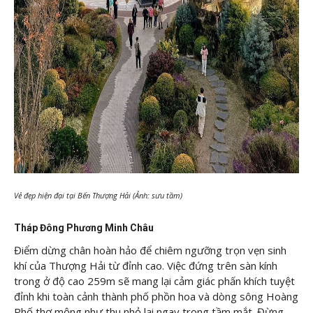
Vẻ đẹp hiện đại tại Bến Thượng Hải (Ảnh: sưu tầm)
Tháp Đông Phương Minh Châu
Điểm dừng chân hoàn hảo để chiêm ngưỡng trọn vẹn sinh
khí của Thượng Hải từ đỉnh cao. Việc đứng trên sàn kính
trong ở độ cao 259m sẽ mang lại cảm giác phấn khích tuyệt
đỉnh khi toàn cảnh thành phố phồn hoa và dòng sông Hoàng
Phố thơ mộng như thu nhỏ lại ngay trong tầm mắt. Đừng