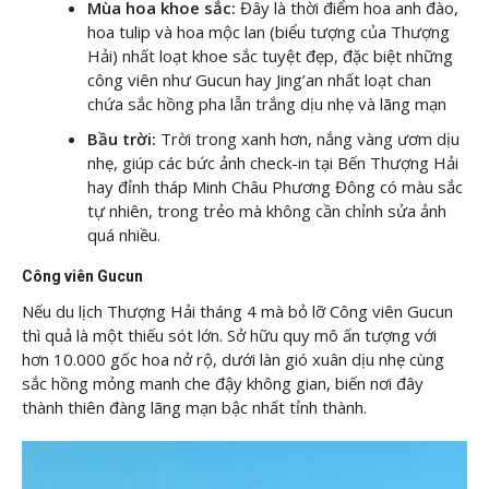
Mùa hoa khoe sắc:
Đây là thời điểm hoa anh đào,
hoa tulip và hoa mộc lan (biểu tượng của Thượng
Hải) nhất loạt khoe sắc tuyệt đẹp, đặc biệt những
công viên như Gucun hay Jing’an nhất loạt chan
chứa sắc hồng pha lẫn trắng dịu nhẹ và lãng mạn
Bầu trời:
Trời trong xanh hơn, nắng vàng ươm dịu
nhẹ, giúp các bức ảnh check-in tại Bến Thượng Hải
hay đỉnh tháp Minh Châu Phương Đông có màu sắc
tự nhiên, trong trẻo mà không cần chỉnh sửa ảnh
quá nhiều.
Công viên Gucun
Nếu du lịch Thượng Hải tháng 4 mà bỏ lỡ Công viên Gucun
thì quả là một thiếu sót lớn. Sở hữu quy mô ấn tượng với
hơn 10.000 gốc hoa nở rộ, dưới làn gió xuân dịu nhẹ cùng
sắc hồng mỏng manh che đậy không gian, biến nơi đây
thành thiên đàng lãng mạn bậc nhất tỉnh thành.