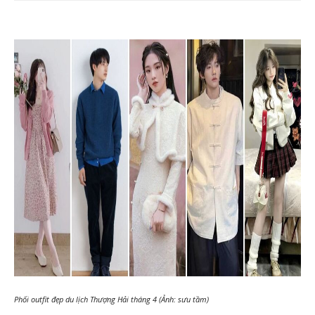
Phối outfit đẹp du lịch Thượng Hải tháng 4 (Ảnh: sưu tầm)