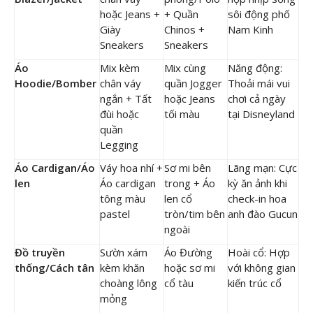
hoặc Jeans +
+ Quần
sôi động phố
Giày
Chinos +
Nam Kinh
Sneakers
Sneakers
Áo
Mix kèm
Mix cùng
Năng động:
Hoodie/Bomber
chân váy
quần Jogger
Thoải mái vui
ngắn + Tất
hoặc Jeans
chơi cả ngày
đùi hoặc
tối màu
tại Disneyland
quần
Legging
Áo Cardigan/Áo
Váy hoa nhí +
Sơ mi bên
Lãng mạn: Cực
len
Áo cardigan
trong + Áo
kỳ ăn ảnh khi
tông màu
len cổ
check-in hoa
pastel
tròn/tim bên
anh đào Gucun
ngoài
Đồ truyền
Sườn xám
Áo Đường
Hoài cổ: Hợp
thống/Cách tân
kèm khăn
hoặc sơ mi
với không gian
choàng lông
cổ tàu
kiến trúc cổ
mỏng