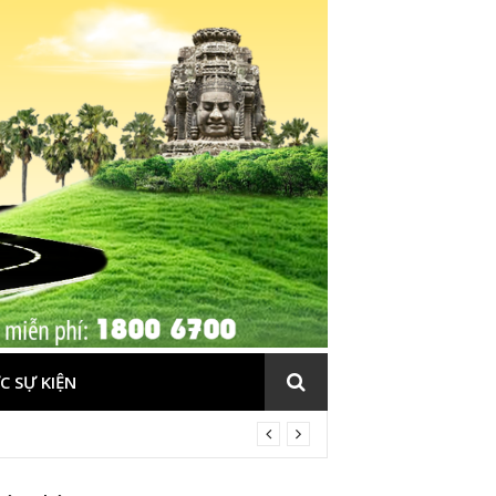
C SỰ KIỆN