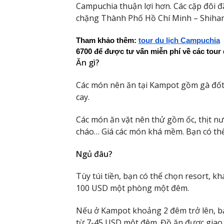
Campuchia thuận lợi hơn. Các cặp đôi 
chặng Thành Phố Hồ Chí Minh – Shihanou
Tham khảo thêm: 
tour du lịch Campuchia
 
6700 để được tư vấn miễn phí về các tour 
Ăn gì?
Các món nên ăn tại Kampot gồm gà đốt,
cay.
Các món ăn vặt nên thử gồm ốc, thịt n
cháo… Giá các món khá mềm. Bạn có thể
Ngủ đâu?
Tùy túi tiền, bạn có thể chọn resort, k
100 USD một phòng một đêm.
Nếu ở Kampot khoảng 2 đêm trở lên, bạ
từ 7-45 USD một đêm. Đồ ăn được giao