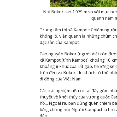
Núi Bokor cao 1.079 m so với mực nướ
quanh năm m
Trung tâm thị xã Kampot: Chiêm ngưỡng
khổng lồ, viền quanh là những chùm chô
đặc sản của Kampot.
Cao nguyên Bokor (người Việt còn được 
xã Kampot (tỉnh Kampot) khoảng 10 km.
khoảng 8 khúc cua rất gấp, thường sẽ c
trên đèo và Bokor, du khách có thể nhì
di động của Việt Nam.
Các trải nghiệm nên có tại đây gồm nhà
thuyết về khởi thủy của vương quốc Ca
hồ… Ngoài ra, bạn đừng quên chiêm bá
lưng chừng núi. Người Campuchia tin r
đèo.