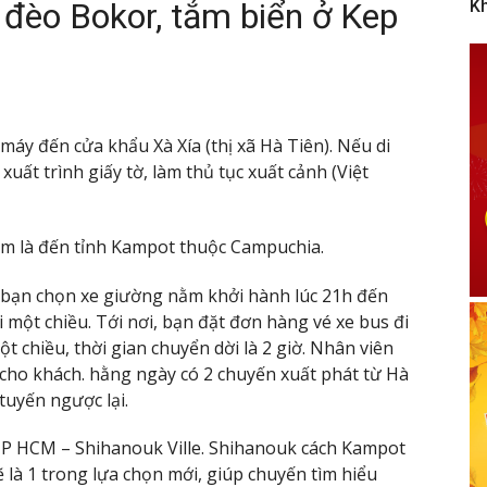
đèo Bokor, tắm biển ở Kep
K
máy đến cửa khẩu Xà Xía (thị xã Hà Tiên). Nếu di
ất trình giấy tờ, làm thủ tục xuất cảnh (Việt
km là đến tỉnh Kampot thuộc Campuchia.
 bạn chọn xe giường nằm khởi hành lúc 21h đến
 một chiều. Tới nơi, bạn đặt đơn hàng vé xe bus đi
 chiều, thời gian chuyển dời là 2 giờ. Nhân viên
 cho khách. hằng ngày có 2 chuyến xuất phát từ Hà
tuyến ngược lại.
TP HCM – Shihanouk Ville. Shihanouk cách Kampot
 là 1 trong lựa chọn mới, giúp chuyến tìm hiểu