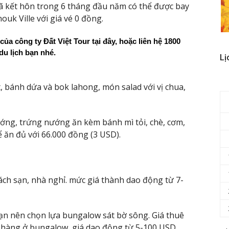
đã kết hôn trong 6 tháng đầu năm có thể được bay
k Ville với giá vé 0 đồng.
 của công ty Đất Việt Tour tại đây, hoặc liên hệ 1800 
du lịch bạn nhé.
Lị
 bánh dứa và bok lahong, món salad với vị chua,
ướng, trứng nướng ăn kèm bánh mì tỏi, chè, cơm,
 ăn đủ với 66.000 đồng (3 USD).
hách sạn, nhà nghỉ. mức giá thành dao động từ 7-
n nên chọn lựa bungalow sát bờ sông. Giá thuê
 hàng ở bungalow, giá dao động từ 5-100 USD.