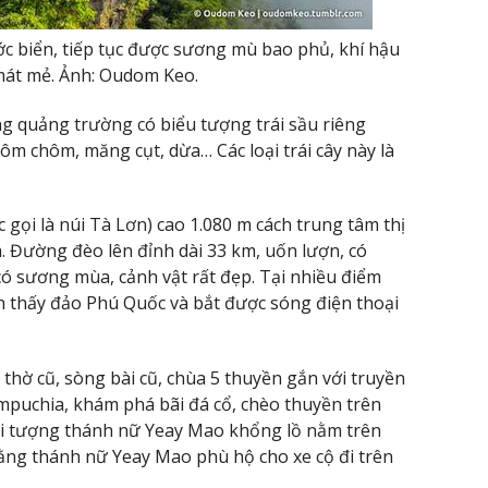
c biển, tiếp tục được sương mù bao phủ, khí hậu
át mẻ. Ảnh: Oudom Keo.
 quảng trường có biểu tượng trái sầu riêng
m chôm, măng cụt, dừa… Các loại trái cây này là
gọi là núi Tà Lơn) cao 1.080 m cách trung tâm thị
 Đường đèo lên đỉnh dài 33 km, uốn lượn, có
ó sương mùa, cảnh vật rất đẹp. Tại nhiều điểm
n thấy đảo Phú Quốc và bắt được sóng điện thoại
 thờ cũ, sòng bài cũ, chùa 5 thuyền gắn với truyền
mpuchia, khám phá bãi đá cổ, chèo thuyền trên
i tượng thánh nữ Yeay Mao khổng lồ nằm trên
ằng thánh nữ Yeay Mao phù hộ cho xe cộ đi trên