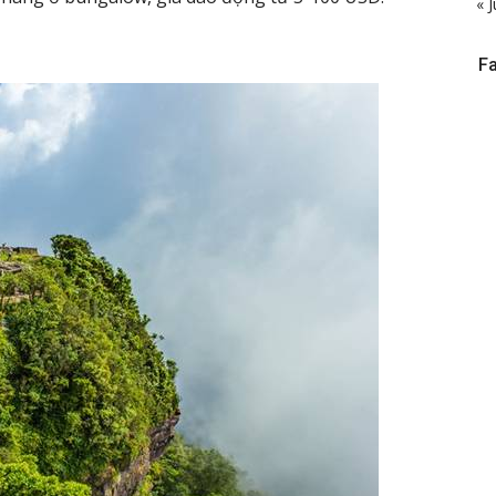
« J
F