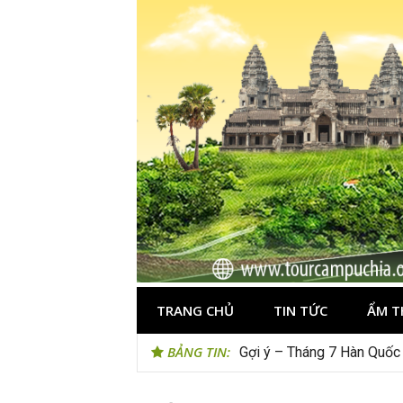
Skip
to
content
TRANG CHỦ
TIN TỨC
ẨM T
BẢNG TIN:
Gợi ý – Tháng 7 Hàn Quốc 