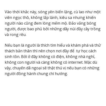
Vào thời khắc này, sóng yên biển lặng, cù lao như một
viên ngọc thô, không lấp lánh, kiêu sa nhưng khiến
người nào cũng đem lòng mếm mộ. Đảo vắng bóng
người, được bao phủ bởi những dãy núi đầy cây trồng
và rong rêu.
Nếu bạn là người là thích tìm hiểu và khám phá và thử
thách bản thân thì nên chọn nơi đầy để tự học cách
sinh tồn. Bởi ở đây không có điện, không nhà nghỉ,
không con người và càng không có internet. Mặc dù
vậy, chuyến dã ngoại sẽ thật thú vị nếu bạn có những
người đồng hành chung chí hướng.