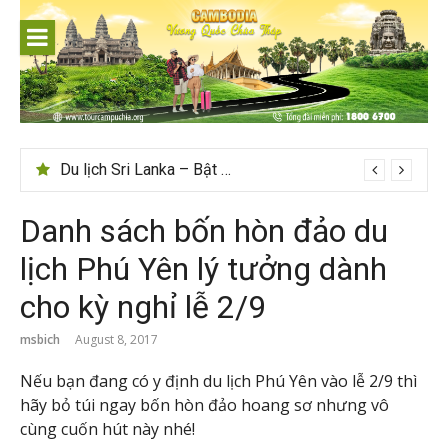
Skip
to
content
Du lịch Sri Lanka – Bật mí nên đi mùa nào đẹp
Danh sách bốn hòn đảo du
lịch Phú Yên lý tưởng dành
cho kỳ nghỉ lễ 2/9
msbich
August 8, 2017
Nếu bạn đang có y định du lịch Phú Yên vào lễ 2/9 thì
hãy bỏ túi ngay bốn hòn đảo hoang sơ nhưng vô
cùng cuốn hút này nhé!