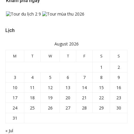
Khám phá ngay
Lịch
August 2026
M
T
W
T
F
S
S
1
2
3
4
5
6
7
8
9
10
11
12
13
14
15
16
17
18
19
20
21
22
23
24
25
26
27
28
29
30
31
« Jul