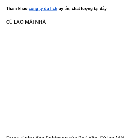
Tham khảo 
cong ty du lich
 uy tín, chất lượng tại đây
CÙ LAO MÁI NHÀ