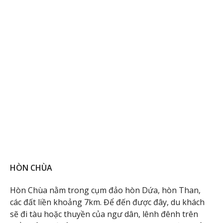
HÒN CHÙA
Hòn Chùa nằm trong cụm đảo hòn Dứa, hòn Than,
các đất liền khoảng 7km. Để đến được đây, du khách
sẽ đi tàu hoặc thuyền của ngư dân, lênh đênh trên