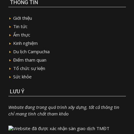
THÔNG TIN
Giới thiệu
Tin tức
Ẩm thực
Kinh nghiệm
Du lịch Campuchia
Điểm tham quan
Tổ chức sự kiện
Sức khỏe
LƯU Ý
Website đang trong quá trình xây dựng, tất cả thông tin
chỉ mang tính chất tham khảo