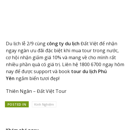
Du lịch lễ 2/9 cùng
công ty du lịch
Đất Việt để nhận
ngay ngàn ưu đãi đặc biệt khi mua tour trong nước,
cơ hội nhận giảm giá 10% và mang về cho mình rất
nhiều phần quà có giá trị. Liên hệ 1800 6700 ngay hôm
nay để được support và book
tour du lịch Phú
Yên
ngắm biển tươi đẹp!
Thiên Ngân – Đất Việt Tour
POSTED IN
Kinh Nghiệm