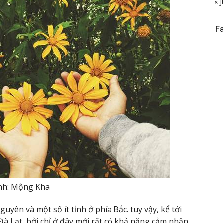
« J
F
nh: Mộng Kha
guyên và một số ít tỉnh ở phía Bắc. tuy vậy, kể tới
à Lạt, bởi chỉ ở đây mới rất có khả năng cảm nhận