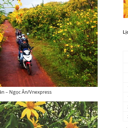
Lị
ân – Ngọc Ân/Vnexpress