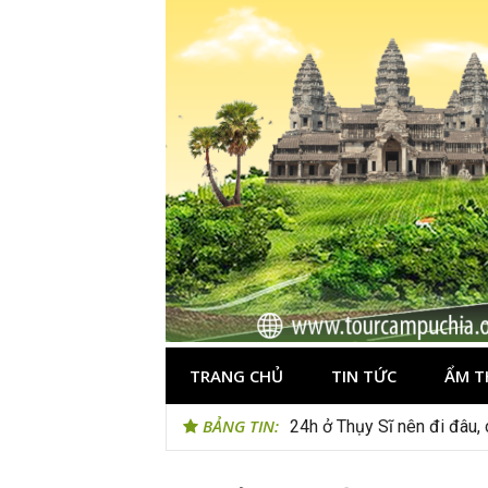
Skip
to
content
TRANG CHỦ
TIN TỨC
ẨM T
BẢNG TIN:
24h ở Thụy Sĩ nên đi đâu, 