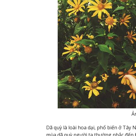
Ả
Dã quỳ là loài hoa dại, phổ biến ở Tây N
mùa dã quỳ người ta thường nhắc đến Đ