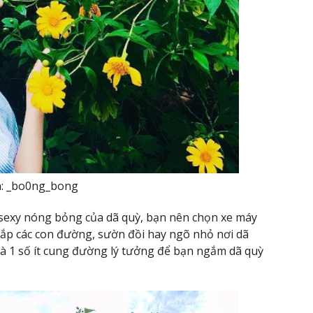
: _bo0ng_bong
exy nóng bỏng của dã quỳ, bạn nên chọn xe máy
hắp các con đường, sườn đồi hay ngõ nhỏ nơi dã
là 1 số ít cung đường lý tưởng để bạn ngắm dã quỳ