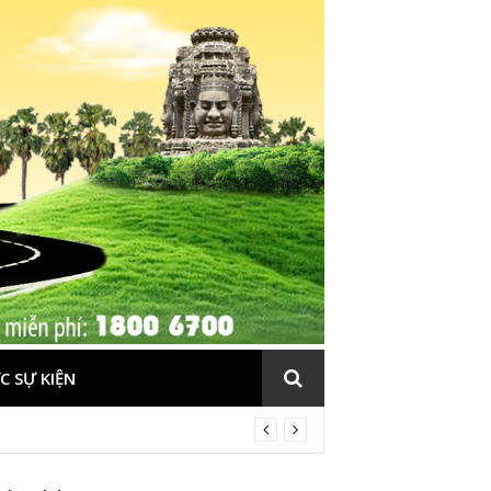
C SỰ KIỆN