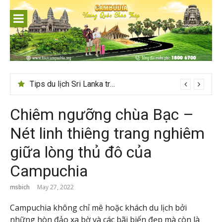
Skip
to
content
Tips du lịch Sri Lanka trọn vẹn cho người mới
Chiêm ngưỡng chùa Bạc –
Nét linh thiêng trang nghiêm
giữa lòng thủ đô của
Campuchia
msbich
May 27, 2022
Campuchia không chỉ mê hoặc khách du lịch bởi
những hòn đảo xa bờ và các bãi biển đẹp mà còn là