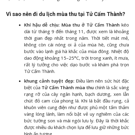
Vì sao nên đi du lịch mùa thu tại Tử Cấm Thành?
Khí hậu dễ chịu: Mùa thu ở Tử Cấm Thành
kéo
dài từ tháng 9 đến tháng 11, được xem là khoảng
thời gian đẹp nhất trong năm. Thời tiết mát mẻ,
không còn cái nóng oi ả của mùa hè, cũng chưa
bước vào lạnh giá hà khắc của mùa đông. Nhiệt độ
dao động khoảng 15–25°C, trời trong xanh, ít mưa,
rất lý tưởng cho việc dạo bước và khám phá trọn
Tử Cấm Thành.
khung cảnh tuyệt đẹp:
Điều làm nên sức hút đặc
biệt của
Tử Cấm Thành mùa thu
chính là sắc vàng
rạng rỡ của cây ngân hạnh, bạch dương, xen lẫn
chút đỏ cam của phong lá. Khi lá bắt đầu rụng, cả
khuôn viên cung điện như được phủ một tấm thảm
vàng lóng lánh, làm nổi bật vẻ uy nghiêm của các
bức tường son và mái ngói lưu ly. Đây là thời khắc
được nhiều du khách chọn lựa để lưu giữ những bức
hình ấn tượng.