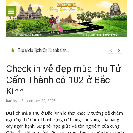
Skip
to
content
Tips du lịch Sri Lanka trọn vẹn cho người mới
Check in vẻ đẹp mùa thu Tử
Cấm Thành có 102 ở Bắc
Kinh
bao ky
September 29, 2025
Du lịch mùa thu
ở Bắc Kinh là thời khắc lý tưởng để chiêm
ngưỡng Tử Cấm Thành rạng rỡ trong sắc vàng của hàng
cây ngân hạnh. Sự phối hợp giữa vẻ tôn nghiêm của cung
điện cổ và khung cảnh lãng mạn mùa thu tạo nên bức tranh