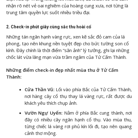
nhận rõ nét vẻ oai nghiêm của hoàng cung xưa, nơi từng là
trung tâm quyền lực suốt nhiều triều đại.
2. Check-in phút giây cùng sắc thu hoài cổ
Những tán ngân hạnh vàng rực, xen kẽ sắc đỏ cam của lá
phong, tạo nên khung nền tuyệt đẹp cho bức tường son cổ
kính. Đây chính là thời điểm “săn ảnh” lý tưởng, ghi lại những
chốc lát vừa lãng mạn vừa trầm ngâm của Tử Cấm Thành.
Những điểm check-in đẹp nhất mùa thu ở Tử Cấm
Thành:
Cửa Thần Vũ:
Lối vào phía Bắc của Tử Cấm Thành,
nơi hàng cây cổ thụ thay lá vàng rực, rất được du
khách yêu thích chụp ảnh.
Vườn Ngự Uyển:
Nằm ở phía Bắc cung thành, nơi
đây có nhiều cây ngân hạnh cổ thụ. Vào mùa thu,
từng chiếc lá vàng rơi phủ kín lối đi, tạo nên quang
cảnh thơ mộng.