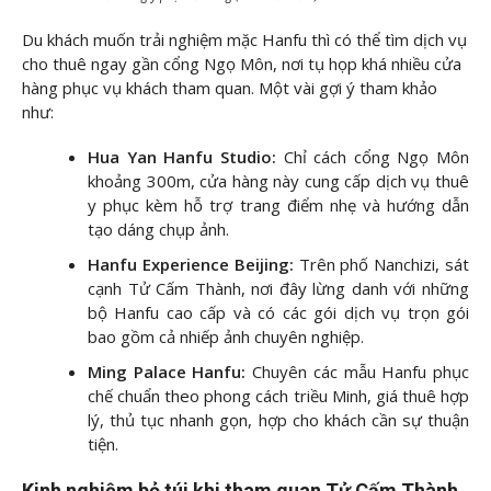
Du khách muốn trải nghiệm mặc Hanfu thì có thể tìm dịch vụ
cho thuê ngay gần cổng Ngọ Môn, nơi tụ họp khá nhiều cửa
hàng phục vụ khách tham quan. Một vài gợi ý tham khảo
như:
Hua Yan Hanfu Studio:
Chỉ cách cổng Ngọ Môn
khoảng 300m, cửa hàng này cung cấp dịch vụ thuê
y phục kèm hỗ trợ trang điểm nhẹ và hướng dẫn
tạo dáng chụp ảnh.
Hanfu Experience Beijing:
Trên phố Nanchizi, sát
cạnh Tử Cấm Thành, nơi đây lừng danh với những
bộ Hanfu cao cấp và có các gói dịch vụ trọn gói
bao gồm cả nhiếp ảnh chuyên nghiệp.
Ming Palace Hanfu:
Chuyên các mẫu Hanfu phục
chế chuẩn theo phong cách triều Minh, giá thuê hợp
lý, thủ tục nhanh gọn, hợp cho khách cần sự thuận
tiện.
Kinh nghiệm bỏ túi khi tham quan Tử Cấm Thành