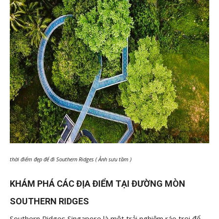
thời điểm đẹp để đi Southern Ridges ( Ảnh sưu tầm )
KHÁM PHÁ CÁC ĐỊA ĐIỂM TẠI ĐƯỜNG MÒN
SOUTHERN RIDGES
Southern Ridges Singapore là một trải nghiệm ráo trọi để