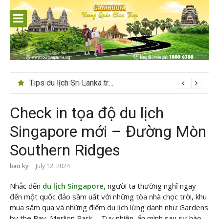
Skip
to
content
Tips du lịch Sri Lanka trọn vẹn cho người mới
Check in tọa độ du lịch
Singapore mới – Đường Mòn
Southern Ridges
bao ky
July 12, 2024
Nhắc đến
du lịch Singapore
, người ta thường nghĩ ngay
đến một quốc đảo sầm uất với những tòa nhà chọc trời, khu
mua sắm qua và những điểm du lịch lừng danh như Gardens
by the Bay, Merlion Park,… Tuy nhiên, ẩn mình sau sự hào