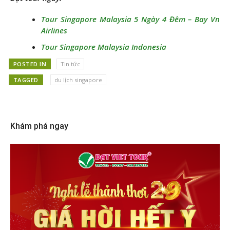
Tour Singapore Malaysia 5 Ngày 4 Đêm – Bay Vn
Airlines
Tour Singapore Malaysia Indonesia
POSTED IN
Tin tức
TAGGED
du lịch singapore
Khám phá ngay