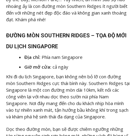
nhoáng ấy là con đường mòn Southern Ridges ít người biết
đến với những nét đẹp độc đáo và không gian xanh thoáng
đạt. Khám phá nhé!
ĐƯỜNG MÒN SOUTHERN RIDGES – TỌA ĐỘ MỚI
DU LỊCH SINGAPORE
Địa chỉ:
Phía nam Singapore
Giờ mở cửa:
cả ngày
Khi đi du lịch Singapore, bạn không nên bỏ lỡ con đường
mòn Southern Ridges cực thái bình này. Southern Ridges tại
Singapore là một con đường mòn dài 10km, kết nối các
công viên lại với nhau dọc theo sườn núi phía Nam
Singapore. Nơi đây mang đến cho du khách nhịp hòa mình
vào tự nhiên xanh mát, tận hưởng bầu không khí trong sạch
và khám phá hệ sinh thái đa dạng của Singapore.
Dọc theo đường mòn, bạn sẽ được chiêm ngưỡng những
tán rừng nguyên sinh rợp bóng mát, những vách đá hùng vĩ