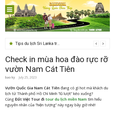
Skip
to
content
Tips du lịch Sri Lanka trọn vẹn cho người mới
Check in mùa hoa đào rực rỡ
vườn Nam Cát Tiên
bao ky
July 25, 2023
Vườn Quốc Gia Nam Cát Tiên
đang có gì hot mà khách du
lịch từ Thành phố Hồ Chí Minh “lũ lượt” kéo xuống?
Cùng
Đất Việt Tour đi
tour du lịch miền Nam
tìm hiểu
nguyên nhân của “hiện tượng” này ngay bây giờ nhé!