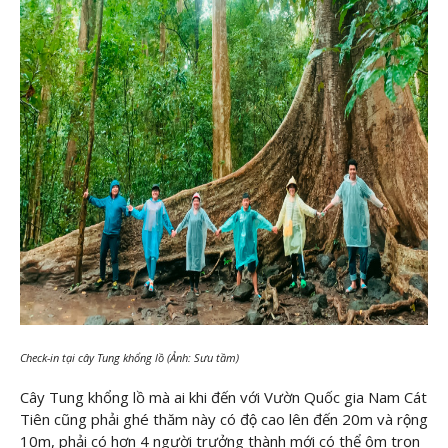
Check-in tại cây Tung khổng lồ (Ảnh: Sưu tầm)
Cây Tung khổng lồ mà ai khi đến với Vườn Quốc gia Nam Cát
Tiên cũng phải ghé thăm này có độ cao lên đến 20m và rộng
10m, phải có hơn 4 người trưởng thành mới có thể ôm trọn