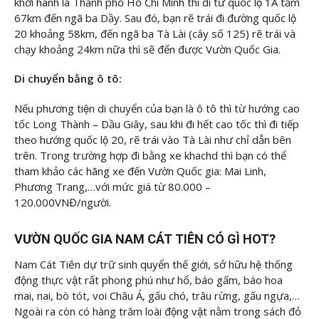
khởi hành là Thành phố Hồ Chí Minh thì đi từ quốc lộ 1A tầm
67km đến ngã ba Dầy. Sau đó, bạn rẽ trái đi đường quốc lộ
20 khoảng 58km, đến ngã ba Tà Lài (cây số 125) rẽ trái và
chạy khoảng 24km nữa thì sẽ đến được Vườn Quốc Gia.
Di chuyển bằng ô tô:
Nếu phương tiện di chuyển của bạn là ô tô thì từ hướng cao
tốc Long Thành – Dầu Giây, sau khi đi hết cao tốc thì đi tiếp
theo hướng quốc lộ 20, rẽ trái vào Tà Lài như chỉ dẫn bên
trên. Trong trường hợp đi bằng xe khachd thì bạn có thể
tham khảo các hãng xe đến Vườn Quốc gia: Mai Linh,
Phương Trang,…với mức giá từ 80.000 –
120.000VNĐ/người.
VƯỜN QUỐC GIA NAM CÁT TIÊN CÓ GÌ HOT?
Nam Cát Tiên dự trữ sinh quyển thế giới, sở hữu hệ thống
động thực vật rất phong phú như hổ, báo gấm, báo hoa
mai, nai, bò tót, voi Châu Á, gấu chó, trâu rừng, gấu ngựa,…
Ngoài ra còn có hàng trăm loài động vật nằm trong sách đỏ