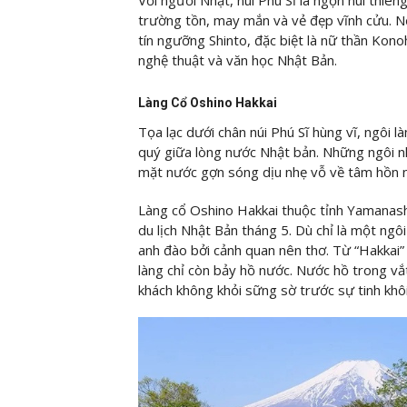
trường tồn, may mắn và vẻ đẹp vĩnh cửu. Nơ
tín ngưỡng Shinto, đặc biệt là nữ thần Ko
nghệ thuật và văn học Nhật Bản.
Làng Cổ Oshino Hakkai
Tọa lạc dưới chân núi Phú Sĩ hùng vĩ, ngôi
quý giữa lòng nước Nhật bản. Những ngôi nh
mặt nước gợn sóng dịu nhẹ vỗ về tâm hồn n
Làng cổ Oshino Hakkai thuộc tỉnh Yamanash
du lịch Nhật Bản tháng 5. Dù chỉ là một ngô
anh đào bởi cảnh quan nên thơ. Từ “Hakkai
làng chỉ còn bảy hồ nước. Nước hồ trong vắ
khách không khỏi sững sờ trước sự tinh khôi