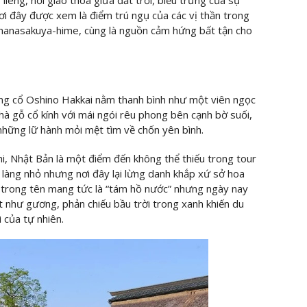
i đây được xem là điểm trú ngụ của các vị thần trong
nohanasakuya-hime, cùng là nguồn cảm hứng bất tận cho
 làng cổ Oshino Hakkai nằm thanh bình như một viên ngọc
à gỗ cổ kính với mái ngói rêu phong bên cạnh bờ suối,
hững lữ hành mỏi mệt tìm về chốn yên bình.
i, Nhật Bản là một điểm đến không thể thiếu trong tour
i làng nhỏ nhưng nơi đây lại lừng danh khắp xứ sở hoa
” trong tên mang tức là “tám hồ nước” nhưng ngày nay
t như gương, phản chiếu bầu trời trong xanh khiến du
 của tự nhiên.