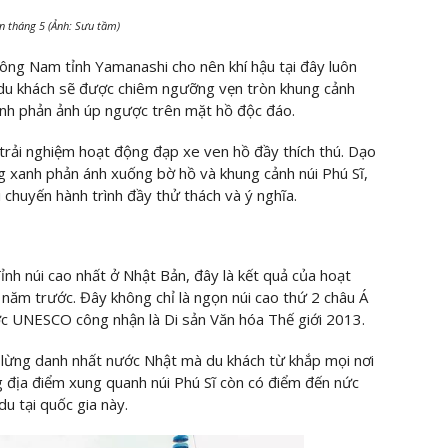
n tháng 5 (Ảnh: Sưu tầm)
ng Nam tỉnh Yamanashi cho nên khí hậu tại đây luôn
 du khách sẽ được chiêm ngưỡng vẹn tròn khung cảnh
 ảnh phản ảnh úp ngược trên mặt hồ độc đáo.
trải nghiệm hoạt động đạp xe ven hồ đầy thích thú. Dạo
ng xanh phản ánh xuống bờ hồ và khung cảnh núi Phú Sĩ,
 chuyến hành trình đầy thử thách và ý nghĩa.
nh núi cao nhất ở Nhật Bản, đây là kết quả của hoạt
năm trước. Đây không chỉ là ngọn núi cao thứ 2 châu Á
ợc UNESCO công nhận là Di sản Văn hóa Thế giới 2013.
 lừng danh nhất nước Nhật mà du khách từ khắp mọi nơi
g địa điểm xung quanh núi Phú Sĩ còn có điểm đến nức
u tại quốc gia này.