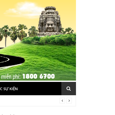
C SỰ KIỆN