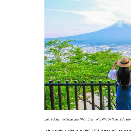
biểu tượng nổi tiếng của Nhật Bản – Núi Phú Sĩ (Ảnh: Sưu tầ
Với người Nhật, núi Phú Sĩ là ngọn núi thiêng