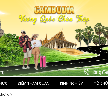
HỰC
ĐIỂM THAM QUAN
KINH NGHIỆM
TỔ CHỨ
í nên đi mùa nào đẹp