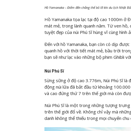
Hồ Yamanaka – Điểm đến chẳng thể bỏ lỡ khi du lịch Nhật Bả
Hồ Yamanaka tọa lạc tại độ cao 1000m ở Đô
mát mẻ, trong lành quanh năm. Từ ven hồ,
tuyệt đẹp của núi Phú Sĩ hùng vĩ cùng hình
Đến với hồ Yamanaka, bạn còn có dịp được 
quanh hồ với thời tiết mát mẻ, bầu trời tro
bạn sẽ như lạc vào những bộ phim Ghibli với
Núi Phú Sĩ
Sừng sững ở độ cao 3.776m, Núi Phú Sĩ là đỉ
động núi lửa đã bắt đầu từ khoảng 100.000 
và cao đứng thứ 7 trên thế giới mà còn đư
Núi Phú Sĩ là một trong những tượng trưng
trên thế giới đổ về. Không chỉ vậy mà nhữn
danh không thể thiếu trong mọi chuyến chu d