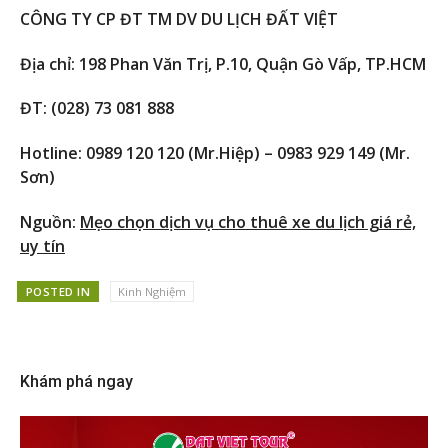
CÔNG TY CP ĐT TM DV DU LỊCH ĐẤT VIỆT
Địa chỉ: 198 Phan Văn Trị, P.10, Quận Gò Vấp, TP.HCM
ĐT: (028) 73 081 888
Hotline: 0989 120 120 (Mr.Hiệp) – 0983 929 149 (Mr.
Sơn)
Nguồn:
Mẹo chọn dịch vụ cho thuê xe du lịch giá rẻ,
uy tín
POSTED IN
Kinh Nghiệm
Khám phá ngay