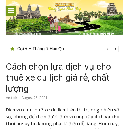
Skip
to
content
Tips du lịch Sri Lanka trọn vẹn cho người mới
Gợi ý – Tháng 7 Hàn Quốc nên đi đâu, mặc gì đẹp?
Cách chọn lựa dịch vụ cho
thuê xe du lịch giá rẻ, chất
lượng
msbich
August 25, 2021
Dịch vụ cho thuê xe du lịch
trên thị trường nhiều vô
số, nhưng để chọn được đơn vị cung cấp
dịch vụ cho
thuê xe
uy tín không phải là điều dễ dàng. Hôm nay,