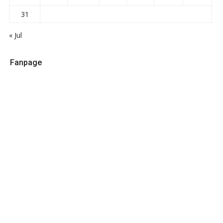
31
« Jul
Fanpage