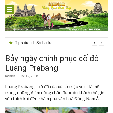
Skip
to
content
Tips du lịch Sri Lanka trọn vẹn cho người mới
Bảy ngày chinh phục cố đô
Luang Prabang
msbich
June 12, 2018
Luang Prabang – cố đô của xứ sở triệu voi – là một
trong những điểm dừng chân được du khách thế giới
yêu thích khi đến khám phá văn hoá Đông Nam Á.