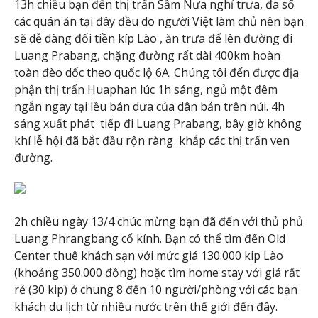
13h chiều bạn đến thị trấn Sầm Nưa nghỉ trưa, đa số
các quán ăn tại đây đều do người Việt làm chủ nên bạn
sẽ dễ dàng đổi tiền kíp Lào , ăn trưa để lên đường đi
Luang Prabang, chặng đường rất dài 400km hoàn
toàn đèo dốc theo quốc lộ 6A. Chúng tôi đến được địa
phận thị trấn Huaphan lúc 1h sáng, ngủ một đêm
ngắn ngay tại lều bán dưa của dân bản trên núi. 4h
sáng xuất phát tiếp đi Luang Prabang, bây giờ không
khí lễ hội đã bắt đầu rộn ràng khắp các thị trấn ven
đường.
2h chiều ngày 13/4 chúc mừng bạn đã đến với thủ phủ
Luang Phrangbang cổ kính. Bạn có thể tìm đến Old
Center thuê khách sạn với mức giá 130.000 kip Lào
(khoảng 350.000 đồng) hoặc tìm home stay với giá rất
rẻ (30 kip) ở chung 8 đến 10 người/phòng với các bạn
khách du lịch từ nhiều nước trên thế giới đến đây.