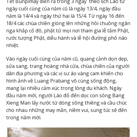
Tết Bunpimay diễn ra trong 3 ngày theo lịch Lào từ
ngày cuối cùng của năm cũ là ngày 13/4, ngày đầu
năm là 14/4 và ngày thứ hai là 15/4. Từ ngày 16 đến
18/4 các chùa chiền gióng lên những hồi chuông ngân
nga khắp cố đô, phật tử mọi nơi tham gia lễ tắm Phật,
rước tượng Phật, diễu hành và lễ hội đường phố náo
nhiệt.
Vào ngày cuối cùng của năm cũ, quang cảnh dọn dẹp,
sửa sang, trang hoàng nhà cửa, chùa chiền của người
dân địa phương và các vị sư áo vàng cam khiến cho
hình ảnh về Luang Prabang vô cùng sống động,
mang lại nhiều cảm xúc trong lòng du khách. Ngày
đầu năm mới, người Lào đổ đến dọc con sông Bang
Xieng Man lấy nước từ dòng sông thiêng và cầu chúc
cho nhau những may mắn, niềm vui, sung túc sẽ đến
trong năm mới.