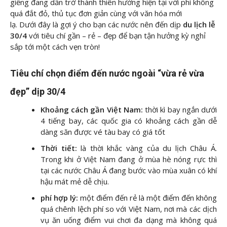
giềng đang dần trở thành thiên hướng hiện tại với phí không
quá đắt đỏ, thủ tục đơn giản cùng với văn hóa mới
lạ. Dưới đây là gợi ý cho bạn các nước nên đến dịp
du lịch lễ
30/4
với tiêu chí gần – rẻ – đẹp để bạn tận hưởng kỳ nghỉ
sắp tới một cách vẹn tròn!
Tiêu chí chọn điểm đến nước ngoài “vừa rẻ vừa
đẹp” dịp 30/4
Khoảng cách gần Việt Nam:
thời kì bay ngắn dưới
4 tiếng bay, các quốc gia có khoảng cách gần dễ
dàng săn được vé tàu bay có giá tốt
Thời tiết:
là thời khắc vàng của du lịch Châu Á.
Trong khi ở Việt Nam đang ở mùa hè nóng rực thì
tại các nước Châu Á đang bước vào mùa xuân có khí
hậu mát mẻ dễ chịu.
phí hợp lý:
một điểm đến rẻ là một điểm đến không
quá chênh lệch phí so với Việt Nam, nơi mà các dịch
vụ ăn uống điểm vui chơi đa dạng mà không quá