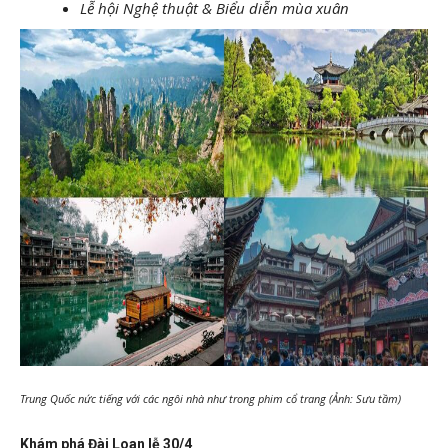
Lễ hội Nghệ thuật & Biểu diễn mùa xuân
Trung Quốc nức tiếng với các ngôi nhà như trong phim cổ trang (Ảnh: Sưu tầm)
Khám phá Đài Loan lễ 30/4