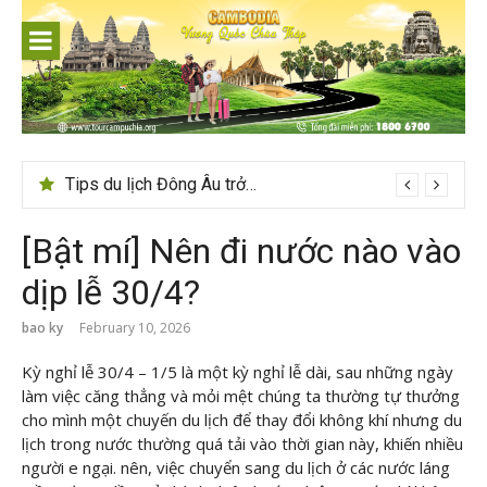
Skip
to
content
24h ở Thụy Sĩ nên đi đâu, chơi gì?
[Bật mí] Nên đi nước nào vào
dịp lễ 30/4?
bao ky
February 10, 2026
Kỳ nghỉ lễ 30/4 – 1/5 là một kỳ nghỉ lễ dài, sau những ngày
làm việc căng thẳng và mỏi mệt chúng ta thường tự thưởng
cho mình một chuyến du lịch để thay đổi không khí nhưng du
lịch trong nước thường quá tải vào thời gian này, khiến nhiều
người e ngại. nên, việc chuyển sang du lịch ở các nước láng