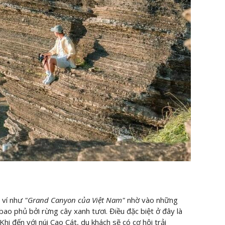
 ví như
"Grand Canyon của Việt Nam"
nhờ vào những
bao phủ bởi rừng cây xanh tươi. Điều đặc biệt ở đây là
hi đến với núi Cao Cát, du khách sẽ có cơ hội trải