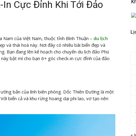
In Cực Đỉnh Khi Tới Đảo
K
Lị
a Nam của Việt Nam, thuộc tỉnh Bình Thuận –
du lịch
ẹp và thái hoà này. Nơi đây có nhiều bãi biển đẹp và
ạng. Bạn đang lên kế hoạch cho chuyến du lịch đảo Phú
t này bật mí cho bạn 6+ góc check-in cực đỉnh của đảo
trường bắn của lính biên phòng. Dốc Thiên Đường là một
ới biển cả và khu rừng hoang dại phi lao, vơ tạo nên
« J