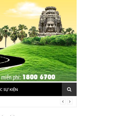
C SỰ KIỆN