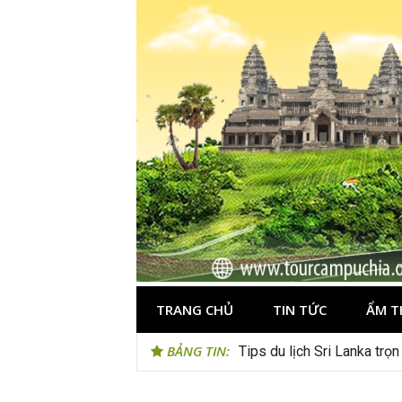
Skip
to
content
TRANG CHỦ
TIN TỨC
ẨM T
BẢNG TIN:
Tips du lịch Sri Lanka trọ