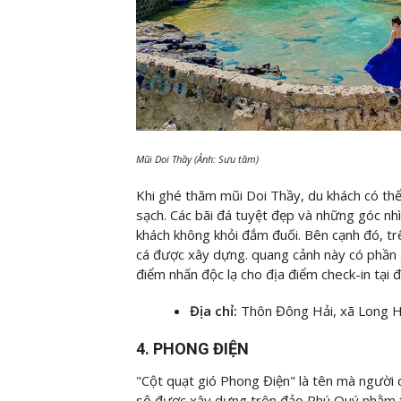
Mũi Doi Thầy (Ảnh: Sưu tầm)
Khi ghé thăm mũi Doi Thầy, du khách có thể
sạch. Các bãi đá tuyệt đẹp và những góc nh
khách không khỏi đắm đuối. Bên cạnh đó, trê
cá được xây dựng. quang cảnh này có phần 
điểm nhấn độc lạ cho địa điểm check-in tại 
Địa chỉ:
Thôn Đông Hải, xã Long H
4. PHONG ĐIỆN
"Cột quạt gió Phong Điện" là tên mà người
sộ được xây dựng trên đảo Phú Quý nhằm t