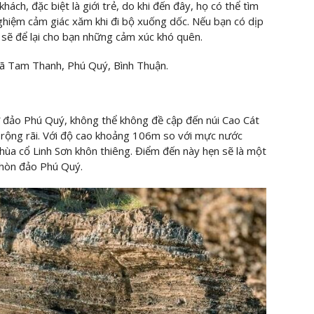
hách, đặc biệt là giới trẻ, do khi đến đây, họ có thể tìm
ghiệm cảm giác xăm khi đi bộ xuống dốc. Nếu bạn có dịp
 sẽ để lại cho bạn những cảm xúc khó quên.
ã Tam Thanh, Phú Quý, Bình Thuận.
ở đảo Phú Quý, không thể không đề cập đến núi Cao Cát
rộng rãi. Với độ cao khoảng 106m so với mực nước
i chùa cổ Linh Sơn khôn thiêng. Điểm đến này hẹn sẽ là một
i hòn đảo Phú Quý.