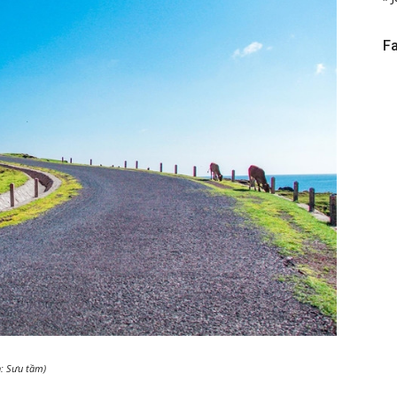
F
h: Sưu tầm)