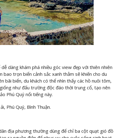
 dễ dàng khám phá nhiều góc view đẹp với thiên nhiên
ìn bao trọn biển cảnh sắc xanh thẳm sẽ khiến cho du
n bãi biển, du khách có thể nhìn thấy các hồ nuôi tôm,
giống như đấu trường độc đáo thời trung cổ, tạo nên
đảo Phú Quý nổi tiếng này.
ải, Phú Quý, Bình Thuận.
 dân địa phương thường dùng để chỉ ba cột quạt gió đồ
ạo ra nguồn điện để phục vụ cho cuộc sống sinh hoạt