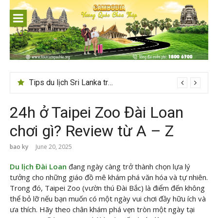
Skip
to
content
Tips du lịch Sri Lanka trọn vẹn cho người mới
24h ở Taipei Zoo Đài Loan
chơi gì? Review từ A – Z
bao ky
June 20, 2025
Du lịch Đài Loan
đang ngày càng trở thành chọn lựa lý
tưởng cho những giáo đồ mê khám phá văn hóa và tự nhiên.
Trong đó, Taipei Zoo (vườn thú Đài Bắc) là điểm đến không
thể bỏ lỡ nếu bạn muốn có một ngày vui chơi đầy hữu ích và
ưa thích. Hãy theo chân
khám phá vẹn tròn một ngày tại