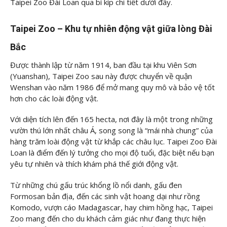
Taipei Zoo Đài Loan qua bí kíp chi tiết dưới đây.
Taipei Zoo – Khu tự nhiên động vật giữa lòng Đài
Bắc
Được thành lập từ năm 1914, ban đầu tại khu Viên Sơn
(Yuanshan), Taipei Zoo sau này được chuyển về quận
Wenshan vào năm 1986 để mở mang quy mô và bảo vệ tốt
hơn cho các loài động vật.
Với diện tích lên đến 165 hecta, nơi đây là một trong những
vườn thú lớn nhất châu Á, song song là “mái nhà chung” của
hàng trăm loài động vật từ khắp các châu lục. Taipei Zoo Đài
Loan là điểm đến lý tưởng cho mọi độ tuổi, đặc biệt nếu bạn
yêu tự nhiên và thích khám phá thế giới động vật.
Từ những chú gấu trúc khổng lồ nổi danh, gấu đen
Formosan bản địa, đến các sinh vật hoang dại như rồng
Komodo, vượn cáo Madagascar, hay chim hồng hạc, Taipei
Zoo mang đến cho du khách cảm giác như đang thực hiện